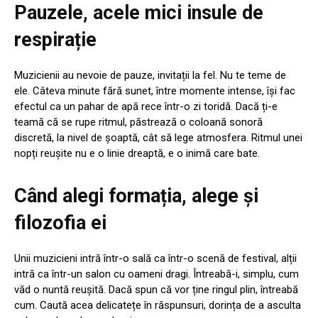
Pauzele, acele mici insule de
respirație
Muzicienii au nevoie de pauze, invitații la fel. Nu te teme de
ele. Câteva minute fără sunet, între momente intense, își fac
efectul ca un pahar de apă rece într-o zi toridă. Dacă ți-e
teamă că se rupe ritmul, păstrează o coloană sonoră
discretă, la nivel de șoaptă, cât să lege atmosfera. Ritmul unei
nopți reușite nu e o linie dreaptă, e o inimă care bate.
Când alegi formația, alege și
filozofia ei
Unii muzicieni intră într-o sală ca într-o scenă de festival, alții
intră ca într-un salon cu oameni dragi. Întreabă-i, simplu, cum
văd o nuntă reușită. Dacă spun că vor ține ringul plin, întreabă
cum. Caută acea delicatețe în răspunsuri, dorința de a asculta