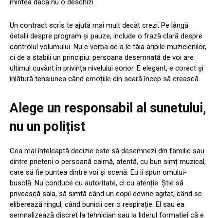
mintea dacă nu o deschizi.
Un contract scris te ajută mai mult decât crezi. Pe lângă
detalii despre program și pauze, include o frază clară despre
controlul volumului. Nu e vorba de a le tăia aripile muzicienilor,
ci de a stabili un principiu: persoana desemnată de voi are
ultimul cuvânt în privința nivelului sonor. E elegant, e corect și
înlătură tensiunea când emoțiile din seară încep să crească.
Alege un responsabil al sunetului,
nu un polițist
Cea mai înțeleaptă decizie este să desemnezi din familie sau
dintre prieteni o persoană calmă, atentă, cu bun simț muzical,
care să fie puntea dintre voi și scenă. Eu îi spun omului-
busolă. Nu conduce cu autoritate, ci cu atenție. Știe să
privească sala, să simtă când un copil devine agitat, când se
eliberează ringul, când bunicii cer o respirație. El sau ea
semnalizează discret la tehnician sau la liderul formației că e