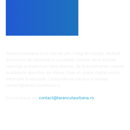
DESPRE NOI
Tarancutaurbana.ro un site de știri / blog de noutăți, dedicat
diseminării de informații și actualități. Acesta oferă articole,
reportaje și analize pe teme diverse, de la evenimente curente
la subiecte specifice de interes. Este un spațiu digital pentru
informare și educație. Contactati-ne oricand la adresa:
contact@tarancutaurbana.ro
Contacteaza-ne:
contact@tarancutaurbana.ro
URMARESTE-NE