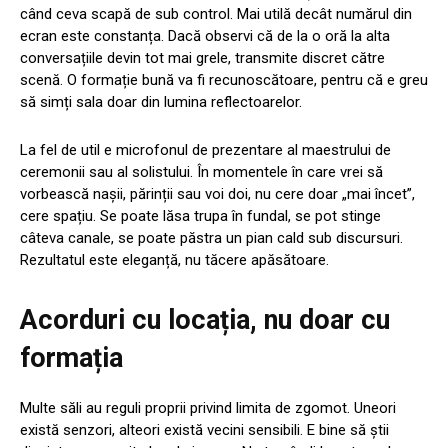
când ceva scapă de sub control. Mai utilă decât numărul din
ecran este constanța. Dacă observi că de la o oră la alta
conversațiile devin tot mai grele, transmite discret către
scenă. O formație bună va fi recunoscătoare, pentru că e greu
să simți sala doar din lumina reflectoarelor.
La fel de util e microfonul de prezentare al maestrului de
ceremonii sau al solistului. În momentele în care vrei să
vorbească nașii, părinții sau voi doi, nu cere doar „mai încet”,
cere spațiu. Se poate lăsa trupa în fundal, se pot stinge
câteva canale, se poate păstra un pian cald sub discursuri.
Rezultatul este eleganță, nu tăcere apăsătoare.
Acorduri cu locația, nu doar cu
formația
Multe săli au reguli proprii privind limita de zgomot. Uneori
există senzori, alteori există vecini sensibili. E bine să știi