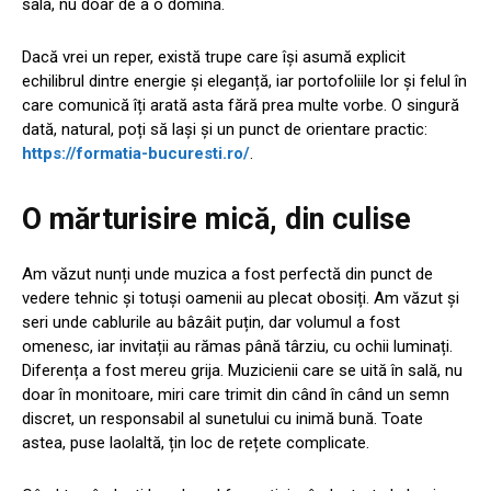
sala, nu doar de a o domina.
Dacă vrei un reper, există trupe care își asumă explicit
echilibrul dintre energie și eleganță, iar portofoliile lor și felul în
care comunică îți arată asta fără prea multe vorbe. O singură
dată, natural, poți să lași și un punct de orientare practic:
https://formatia-bucuresti.ro/
.
O mărturisire mică, din culise
Am văzut nunți unde muzica a fost perfectă din punct de
vedere tehnic și totuși oamenii au plecat obosiți. Am văzut și
seri unde cablurile au bâzâit puțin, dar volumul a fost
omenesc, iar invitații au rămas până târziu, cu ochii luminați.
Diferența a fost mereu grija. Muzicienii care se uită în sală, nu
doar în monitoare, miri care trimit din când în când un semn
discret, un responsabil al sunetului cu inimă bună. Toate
astea, puse laolaltă, țin loc de rețete complicate.