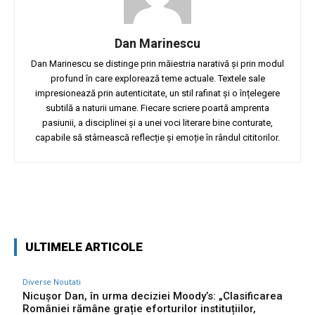
Dan Marinescu
Dan Marinescu se distinge prin măiestria narativă și prin modul
profund în care explorează teme actuale. Textele sale
impresionează prin autenticitate, un stil rafinat și o înțelegere
subtilă a naturii umane. Fiecare scriere poartă amprenta
pasiunii, a disciplinei și a unei voci literare bine conturate,
capabile să stârnească reflecție și emoție în rândul cititorilor.
Facebook
Twitter
Pinterest
W
ULTIMELE ARTICOLE
Diverse Noutati
Nicușor Dan, în urma deciziei Moody’s: „Clasificarea
României rămâne grație eforturilor instituțiilor,