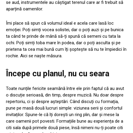
se aud, instrumentele au câștigat terenul care ar fi trebuit să
aparțină oamenilor.
Îmi place să spun că volumul ideal e acela care lasă loc
emoției. Poți simți vocea solistei, dar o poți auzi și pe bunica
ta când te prinde de mână să-ți spună că semeni cu tata la
ochi. Poți simți toba mare în podea, dar o poți asculta și pe
prietena ta cea mai bună cum îți șoptește să nu te împiedici în
rochie. Aici se naște măsura.
Începe cu planul, nu cu seara
Toate nunțile fericite seamănă între ele prin faptul că au avut
o discuție serioasă, din timp, despre muzică. Nu doar despre
repertoriu, ci și despre așteptări. Când discuți cu formația,
pune pe masă două lucruri simple: viziunea serii și confortul
invitaților. Spune-le că îți dorești un ring plin, dar și mese la
care oamenii pot povesti. Formațiile bune au experiența de a
citi sala după primele două piese, însă nimeni nu-ți poate citi