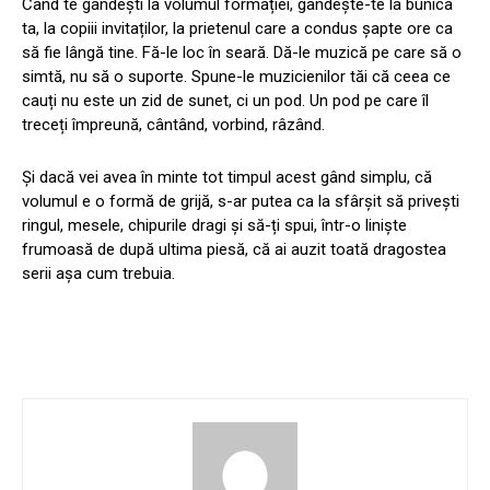
Când te gândești la volumul formației, gândește-te la bunica
ta, la copiii invitaților, la prietenul care a condus șapte ore ca
să fie lângă tine. Fă-le loc în seară. Dă-le muzică pe care să o
simtă, nu să o suporte. Spune-le muzicienilor tăi că ceea ce
cauți nu este un zid de sunet, ci un pod. Un pod pe care îl
treceți împreună, cântând, vorbind, râzând.
Și dacă vei avea în minte tot timpul acest gând simplu, că
volumul e o formă de grijă, s-ar putea ca la sfârșit să privești
ringul, mesele, chipurile dragi și să-ți spui, într-o liniște
frumoasă de după ultima piesă, că ai auzit toată dragostea
serii așa cum trebuia.