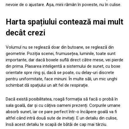
nevoie de o ajustare. Așa, mirii rămân în poveste, nu în culise.
Harta spațiului contează mai mult
decât crezi
Volumul nu se reglează doar din butoane, se reglează din
geometrie. Poziția scenei, frumusețea, luminile, toate sunt
importante, dar dacă boxele suflă direct către mese, vei pierde
din prima. Plasarea inteligentă a sistemului de sunet, cu boxe
orientate spre ring și, dacă se poate, cu delay-uri discrete
pentru uniformitate, face minuni. În multe săli, un mic unghi
schimbat dă spațiului un alt fel de respirație.
Dacă există posibilitatea, roagă formația să facă o probă în
sala goală, dar și cu câțiva oameni prezenți. Corpurile umane
absorb sunet, iar ce pare perfect într-o încăpere goală va fi
altfel când intră două sute de invitați. E un detaliu din culise,
însă acest detaliu te scapă de bătăi de cap mai târziu.