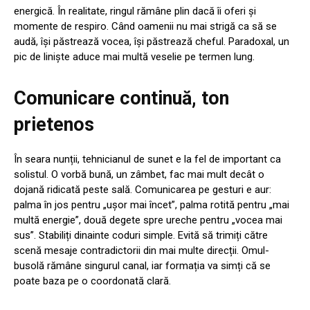
energică. În realitate, ringul rămâne plin dacă îi oferi și
momente de respiro. Când oamenii nu mai strigă ca să se
audă, își păstrează vocea, își păstrează cheful. Paradoxal, un
pic de liniște aduce mai multă veselie pe termen lung.
Comunicare continuă, ton
prietenos
În seara nunții, tehnicianul de sunet e la fel de important ca
solistul. O vorbă bună, un zâmbet, fac mai mult decât o
dojană ridicată peste sală. Comunicarea pe gesturi e aur:
palma în jos pentru „ușor mai încet”, palma rotită pentru „mai
multă energie”, două degete spre ureche pentru „vocea mai
sus”. Stabiliți dinainte coduri simple. Evită să trimiți către
scenă mesaje contradictorii din mai multe direcții. Omul-
busolă rămâne singurul canal, iar formația va simți că se
poate baza pe o coordonată clară.