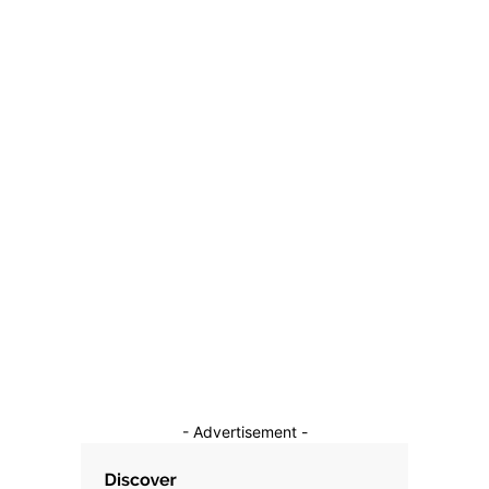
Pot să învăț să dansez online?
5 februarie 2026
Categorii
Diverse Noutati
1144
Afaceri si Industrii
39
Sanatate / Hobby
18
Auto
16
Constructii
11
Cultura si Entertainment
10
- Advertisement -