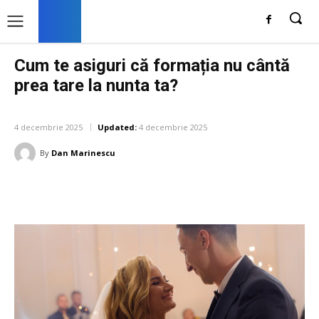
Cum te asiguri că formația nu cântă
prea tare la nunta ta?
CULTURA SI ENTERTAINMENT
4 decembrie 2025
Updated:
4 decembrie 2025
By
Dan Marinescu
Facebook
Twitter
Pinterest
W