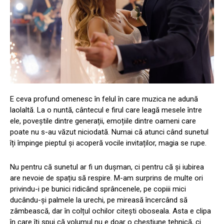
E ceva profund omenesc în felul în care muzica ne adună
laolaltă. La o nuntă, cântecul e firul care leagă mesele între
ele, poveștile dintre generații, emoțiile dintre oameni care
poate nu s-au văzut niciodată. Numai că atunci când sunetul
îți împinge pieptul și acoperă vocile invitaților, magia se rupe.
Nu pentru că sunetul ar fi un dușman, ci pentru că și iubirea
are nevoie de spațiu să respire. M-am surprins de multe ori
privindu-i pe bunici ridicând sprâncenele, pe copiii mici
ducându-și palmele la urechi, pe mireasă încercând să
zâmbească, dar în colțul ochilor citești oboseala. Asta e clipa
în care îți spui că volumul nu e doar o chestiune tehnică, ci