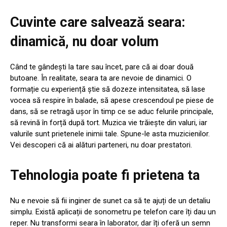
Cuvinte care salvează seara:
dinamică, nu doar volum
Când te gândești la tare sau încet, pare că ai doar două
butoane. În realitate, seara ta are nevoie de dinamici. O
formație cu experiență știe să dozeze intensitatea, să lase
vocea să respire în balade, să apese crescendoul pe piese de
dans, să se retragă ușor în timp ce se aduc felurile principale,
să revină în forță după tort. Muzica vie trăiește din valuri, iar
valurile sunt prietenele inimii tale. Spune-le asta muzicienilor.
Vei descoperi că ai alături parteneri, nu doar prestatori.
Tehnologia poate fi prietena ta
Nu e nevoie să fii inginer de sunet ca să te ajuți de un detaliu
simplu. Există aplicații de sonometru pe telefon care îți dau un
reper. Nu transformi seara în laborator, dar îți oferă un semn