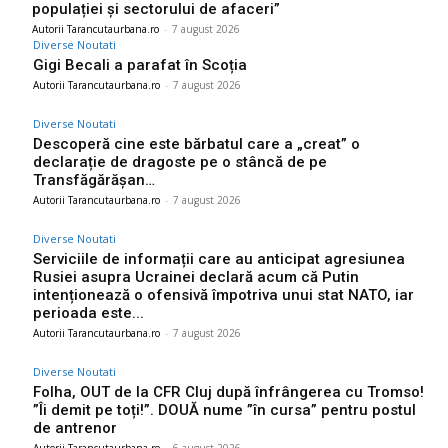
populației și sectorului de afaceri”
Autorii Tarancutaurbana.ro
-
7 august 2026
Diverse Noutati
Gigi Becali a parafat în Scoția
Autorii Tarancutaurbana.ro
-
7 august 2026
Diverse Noutati
Descoperă cine este bărbatul care a „creat” o
declarație de dragoste pe o stâncă de pe
Transfăgărășan…
Autorii Tarancutaurbana.ro
-
7 august 2026
Diverse Noutati
Serviciile de informații care au anticipat agresiunea
Rusiei asupra Ucrainei declară acum că Putin
intenționează o ofensivă împotriva unui stat NATO, iar
perioada este...
Autorii Tarancutaurbana.ro
-
7 august 2026
Diverse Noutati
Folha, OUT de la CFR Cluj după înfrângerea cu Tromso!
”Îi demit pe toți!”. DOUĂ nume ”în cursa” pentru postul
de antrenor