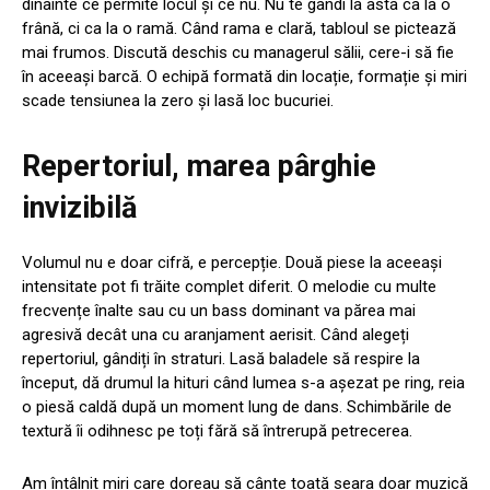
dinainte ce permite locul și ce nu. Nu te gândi la asta ca la o
frână, ci ca la o ramă. Când rama e clară, tabloul se pictează
mai frumos. Discută deschis cu managerul sălii, cere-i să fie
în aceeași barcă. O echipă formată din locație, formație și miri
scade tensiunea la zero și lasă loc bucuriei.
Repertoriul, marea pârghie
invizibilă
Volumul nu e doar cifră, e percepție. Două piese la aceeași
intensitate pot fi trăite complet diferit. O melodie cu multe
frecvențe înalte sau cu un bass dominant va părea mai
agresivă decât una cu aranjament aerisit. Când alegeți
repertoriul, gândiți în straturi. Lasă baladele să respire la
început, dă drumul la hituri când lumea s-a așezat pe ring, reia
o piesă caldă după un moment lung de dans. Schimbările de
textură îi odihnesc pe toți fără să întrerupă petrecerea.
Am întâlnit miri care doreau să cânte toată seara doar muzică