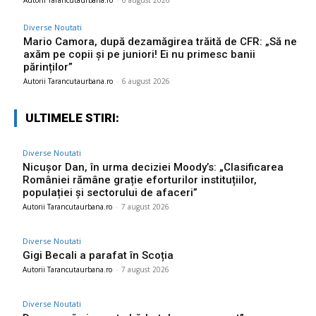
Autorii Tarancutaurbana.ro
-
6 august 2026
Diverse Noutati
Mario Camora, după dezamăgirea trăită de CFR: „Să ne
axăm pe copii și pe juniori! Ei nu primesc banii
părinților”
Autorii Tarancutaurbana.ro
-
6 august 2026
ULTIMELE STIRI:
Diverse Noutati
Nicușor Dan, în urma deciziei Moody’s: „Clasificarea
României rămâne grație eforturilor instituțiilor,
populației și sectorului de afaceri”
Autorii Tarancutaurbana.ro
-
7 august 2026
Diverse Noutati
Gigi Becali a parafat în Scoția
Autorii Tarancutaurbana.ro
-
7 august 2026
Diverse Noutati