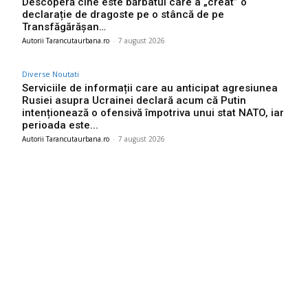
Descoperă cine este bărbatul care a „creat” o
declarație de dragoste pe o stâncă de pe
Transfăgărășan…
Autorii Tarancutaurbana.ro
-
7 august 2026
Diverse Noutati
Serviciile de informații care au anticipat agresiunea
Rusiei asupra Ucrainei declară acum că Putin
intenționează o ofensivă împotriva unui stat NATO, iar
perioada este...
Autorii Tarancutaurbana.ro
-
7 august 2026
Ultimele postari:
Nicușor Dan, în urma deciziei Moody’s: „Clasificarea
României rămâne grație eforturilor instituțiilor, populației și
sectorului de afaceri”