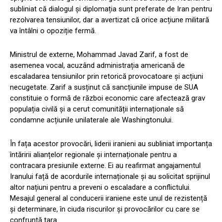
subliniat că dialogul și diplomația sunt preferate de Iran pentru
rezolvarea tensiunilor, dar a avertizat că orice acțiune militară
va întâlni o opoziție fermă.
Ministrul de externe, Mohammad Javad Zarif, a fost de
asemenea vocal, acuzând administrația americană de
escaladarea tensiunilor prin retorică provocatoare și acțiuni
necugetate. Zarif a susținut că sancțiunile impuse de SUA
constituie o formă de război economic care afectează grav
populația civilă și a cerut comunității internaționale să
condamne acțiunile unilaterale ale Washingtonului.
În fața acestor provocări, liderii iranieni au subliniat importanța
întăririi alianțelor regionale și internaționale pentru a
contracara presiunile externe. Ei au reafirmat angajamentul
Iranului față de acordurile internaționale și au solicitat sprijinul
altor națiuni pentru a preveni o escaladare a conflictului.
Mesajul general al conducerii iraniene este unul de rezistență
și determinare, în ciuda riscurilor și provocărilor cu care se
confruntă țara.