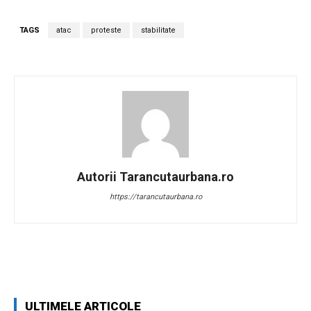
TAGS
atac
proteste
stabilitate
Autorii Tarancutaurbana.ro
https://tarancutaurbana.ro
Facebook
Twitter
Pinterest
W
ULTIMELE ARTICOLE