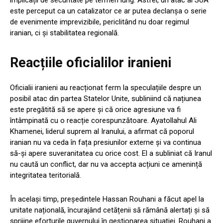
implicații de securitate pe termen lung. Astfel, un atac al SUA
este perceput ca un catalizator ce ar putea declanșa o serie
de evenimente imprevizibile, periclitând nu doar regimul
iranian, ci și stabilitatea regională.
Reacțiile oficialilor iranieni
Oficialii iranieni au reacționat ferm la speculațiile despre un
posibil atac din partea Statelor Unite, subliniind că națiunea
este pregătită să se apere și că orice agresiune va fi
întâmpinată cu o reacție corespunzătoare. Ayatollahul Ali
Khamenei, liderul suprem al Iranului, a afirmat că poporul
iranian nu va ceda în fața presiunilor externe și va continua
să-și apere suveranitatea cu orice cost. El a subliniat că Iranul
nu caută un conflict, dar nu va accepta acțiuni ce amenință
integritatea teritorială.
În același timp, președintele Hassan Rouhani a făcut apel la
unitate națională, încurajând cetățenii să rămână alertați și să
sprijine eforturile guvernului în gestionarea situației. Rouhani a