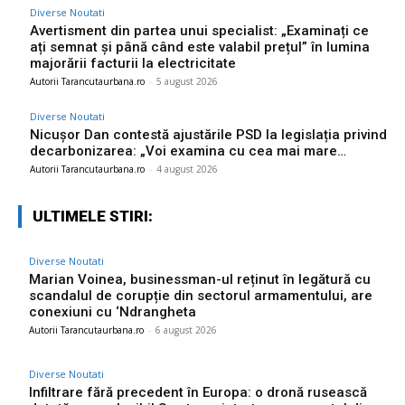
Diverse Noutati
Avertisment din partea unui specialist: „Examinați ce
ați semnat și până când este valabil prețul” în lumina
majorării facturii la electricitate
Autorii Tarancutaurbana.ro
-
5 august 2026
Diverse Noutati
Nicușor Dan contestă ajustările PSD la legislația privind
decarbonizarea: „Voi examina cu cea mai mare…
Autorii Tarancutaurbana.ro
-
4 august 2026
ULTIMELE STIRI:
Diverse Noutati
Marian Voinea, businessman-ul reținut în legătură cu
scandalul de corupție din sectorul armamentului, are
conexiuni cu ‘Ndrangheta
Autorii Tarancutaurbana.ro
-
6 august 2026
Diverse Noutati
Infiltrare fără precedent în Europa: o dronă rusească