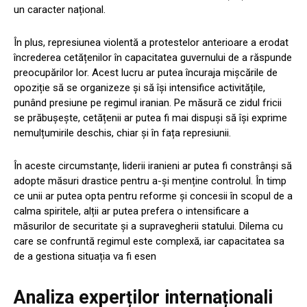
un caracter național.
În plus, represiunea violentă a protestelor anterioare a erodat
încrederea cetățenilor în capacitatea guvernului de a răspunde
preocupărilor lor. Acest lucru ar putea încuraja mișcările de
opoziție să se organizeze și să își intensifice activitățile,
punând presiune pe regimul iranian. Pe măsură ce zidul fricii
se prăbușește, cetățenii ar putea fi mai dispuși să își exprime
nemulțumirile deschis, chiar și în fața represiunii.
În aceste circumstanțe, liderii iranieni ar putea fi constrânși să
adopte măsuri drastice pentru a-și menține controlul. În timp
ce unii ar putea opta pentru reforme și concesii în scopul de a
calma spiritele, alții ar putea prefera o intensificare a
măsurilor de securitate și a supravegherii statului. Dilema cu
care se confruntă regimul este complexă, iar capacitatea sa
de a gestiona situația va fi esen
Analiza experților internaționali