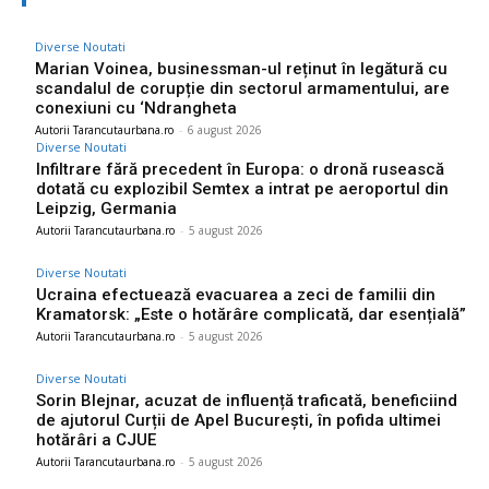
Diverse Noutati
Marian Voinea, businessman-ul reținut în legătură cu
scandalul de corupție din sectorul armamentului, are
conexiuni cu ‘Ndrangheta
Autorii Tarancutaurbana.ro
-
6 august 2026
Diverse Noutati
Infiltrare fără precedent în Europa: o dronă rusească
dotată cu explozibil Semtex a intrat pe aeroportul din
Leipzig, Germania
Autorii Tarancutaurbana.ro
-
5 august 2026
Diverse Noutati
Ucraina efectuează evacuarea a zeci de familii din
Kramatorsk: „Este o hotărâre complicată, dar esențială”
Autorii Tarancutaurbana.ro
-
5 august 2026
Diverse Noutati
Sorin Blejnar, acuzat de influență traficată, beneficiind
de ajutorul Curții de Apel București, în pofida ultimei
hotărâri a CJUE
Autorii Tarancutaurbana.ro
-
5 august 2026