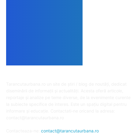
DESPRE NOI
Tarancutaurbana.ro un site de știri / blog de noutăți, dedicat
diseminării de informații și actualități. Acesta oferă articole,
reportaje și analize pe teme diverse, de la evenimente curente
la subiecte specifice de interes. Este un spațiu digital pentru
informare și educație. Contactati-ne oricand la adresa:
contact@tarancutaurbana.ro
Contacteaza-ne:
contact@tarancutaurbana.ro