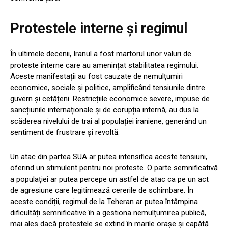
Protestele interne și regimul
În ultimele decenii, Iranul a fost martorul unor valuri de
proteste interne care au amenințat stabilitatea regimului.
Aceste manifestații au fost cauzate de nemulțumiri
economice, sociale și politice, amplificând tensiunile dintre
guvern și cetățeni. Restricțiile economice severe, impuse de
sancțiunile internaționale și de corupția internă, au dus la
scăderea nivelului de trai al populației iraniene, generând un
sentiment de frustrare și revoltă.
Un atac din partea SUA ar putea intensifica aceste tensiuni,
oferind un stimulent pentru noi proteste. O parte semnificativă
a populației ar putea percepe un astfel de atac ca pe un act
de agresiune care legitimează cererile de schimbare. În
aceste condiții, regimul de la Teheran ar putea întâmpina
dificultăți semnificative în a gestiona nemulțumirea publică,
mai ales dacă protestele se extind în marile orașe și capătă