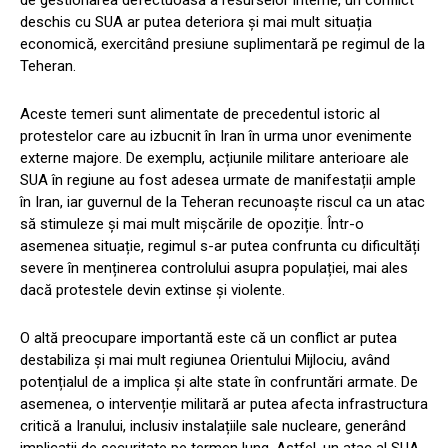
de gestionarea defectuoasă a resurselor interne, un conflict
deschis cu SUA ar putea deteriora și mai mult situația
economică, exercitând presiune suplimentară pe regimul de la
Teheran.
Aceste temeri sunt alimentate de precedentul istoric al
protestelor care au izbucnit în Iran în urma unor evenimente
externe majore. De exemplu, acțiunile militare anterioare ale
SUA în regiune au fost adesea urmate de manifestații ample
în Iran, iar guvernul de la Teheran recunoaște riscul ca un atac
să stimuleze și mai mult mișcările de opoziție. Într-o
asemenea situație, regimul s-ar putea confrunta cu dificultăți
severe în menținerea controlului asupra populației, mai ales
dacă protestele devin extinse și violente.
O altă preocupare importantă este că un conflict ar putea
destabiliza și mai mult regiunea Orientului Mijlociu, având
potențialul de a implica și alte state în confruntări armate. De
asemenea, o intervenție militară ar putea afecta infrastructura
critică a Iranului, inclusiv instalațiile sale nucleare, generând