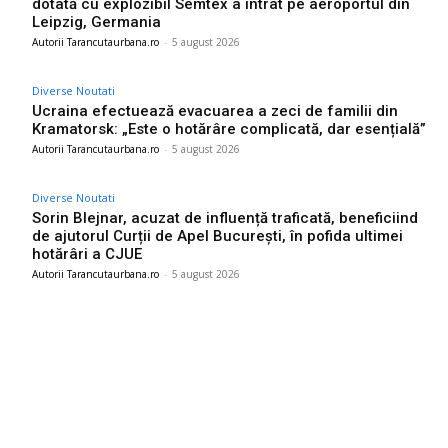
dotată cu explozibil Semtex a intrat pe aeroportul din
Leipzig, Germania
Autorii Tarancutaurbana.ro
-
5 august 2026
Diverse Noutati
Ucraina efectuează evacuarea a zeci de familii din
Kramatorsk: „Este o hotărâre complicată, dar esențială”
Autorii Tarancutaurbana.ro
-
5 august 2026
Diverse Noutati
Sorin Blejnar, acuzat de influență traficată, beneficiind
de ajutorul Curții de Apel București, în pofida ultimei
hotărâri a CJUE
Autorii Tarancutaurbana.ro
-
5 august 2026
Ultimele postari: