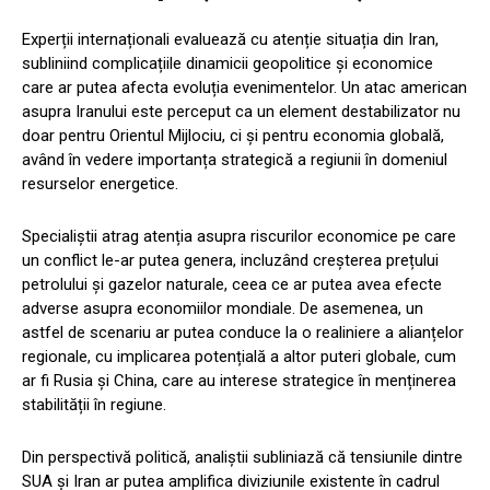
Experții internaționali evaluează cu atenție situația din Iran,
subliniind complicațiile dinamicii geopolitice și economice
care ar putea afecta evoluția evenimentelor. Un atac american
asupra Iranului este perceput ca un element destabilizator nu
doar pentru Orientul Mijlociu, ci și pentru economia globală,
având în vedere importanța strategică a regiunii în domeniul
resurselor energetice.
Specialiștii atrag atenția asupra riscurilor economice pe care
un conflict le-ar putea genera, incluzând creșterea prețului
petrolului și gazelor naturale, ceea ce ar putea avea efecte
adverse asupra economiilor mondiale. De asemenea, un
astfel de scenariu ar putea conduce la o realiniere a alianțelor
regionale, cu implicarea potențială a altor puteri globale, cum
ar fi Rusia și China, care au interese strategice în menținerea
stabilității în regiune.
Din perspectivă politică, analiștii subliniază că tensiunile dintre
SUA și Iran ar putea amplifica diviziunile existente în cadrul