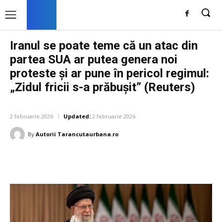
Iranul se poate teme că un atac din
partea SUA ar putea genera noi
proteste și ar pune în pericol regimul:
„Zidul fricii s-a prăbușit” (Reuters)
DIVERSE NOUTATI
2 februarie 2026
Updated:
2 februarie 2026
By
Autorii Tarancutaurbana.ro
Facebook
Twitter
Pinterest
W