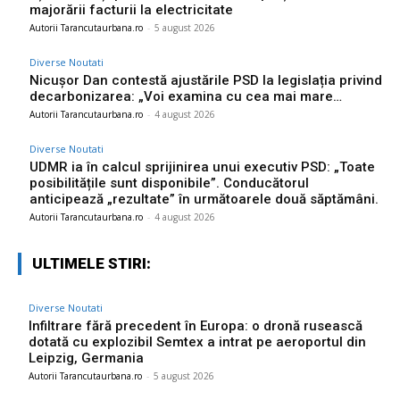
majorării facturii la electricitate
Autorii Tarancutaurbana.ro
-
5 august 2026
Diverse Noutati
Nicușor Dan contestă ajustările PSD la legislația privind
decarbonizarea: „Voi examina cu cea mai mare…
Autorii Tarancutaurbana.ro
-
4 august 2026
Diverse Noutati
UDMR ia în calcul sprijinirea unui executiv PSD: „Toate
posibilitățile sunt disponibile”. Conducătorul
anticipează „rezultate” în următoarele două săptămâni.
Autorii Tarancutaurbana.ro
-
4 august 2026
ULTIMELE STIRI:
Diverse Noutati
Infiltrare fără precedent în Europa: o dronă rusească
dotată cu explozibil Semtex a intrat pe aeroportul din
Leipzig, Germania
Autorii Tarancutaurbana.ro
-
5 august 2026