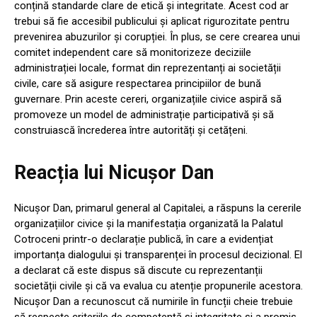
conțină standarde clare de etică și integritate. Acest cod ar
trebui să fie accesibil publicului și aplicat rigurozitate pentru
prevenirea abuzurilor și corupției. În plus, se cere crearea unui
comitet independent care să monitorizeze deciziile
administrației locale, format din reprezentanți ai societății
civile, care să asigure respectarea principiilor de bună
guvernare. Prin aceste cereri, organizațiile civice aspiră să
promoveze un model de administrație participativă și să
construiască încrederea între autorități și cetățeni.
Reacția lui Nicușor Dan
Nicușor Dan, primarul general al Capitalei, a răspuns la cererile
organizațiilor civice și la manifestația organizată la Palatul
Cotroceni printr-o declarație publică, în care a evidențiat
importanța dialogului și transparenței în procesul decizional. El
a declarat că este dispus să discute cu reprezentanții
societății civile și că va evalua cu atenție propunerile acestora.
Nicușor Dan a recunoscut că numirile în funcții cheie trebuie
să respecte criteriile de competență și integritate și a promis