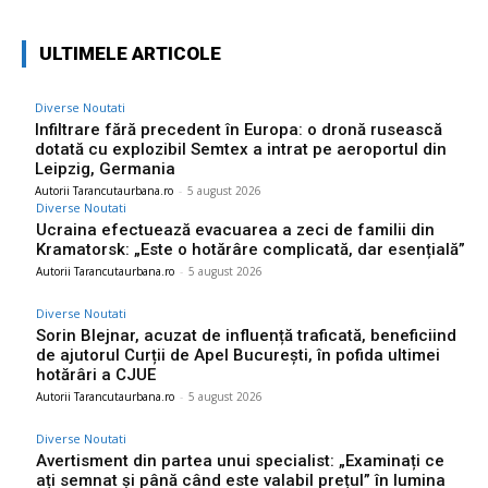
ULTIMELE ARTICOLE
Diverse Noutati
Infiltrare fără precedent în Europa: o dronă rusească
dotată cu explozibil Semtex a intrat pe aeroportul din
Leipzig, Germania
Autorii Tarancutaurbana.ro
-
5 august 2026
Diverse Noutati
Ucraina efectuează evacuarea a zeci de familii din
Kramatorsk: „Este o hotărâre complicată, dar esențială”
Autorii Tarancutaurbana.ro
-
5 august 2026
Diverse Noutati
Sorin Blejnar, acuzat de influență traficată, beneficiind
de ajutorul Curții de Apel București, în pofida ultimei
hotărâri a CJUE
Autorii Tarancutaurbana.ro
-
5 august 2026
Diverse Noutati
Avertisment din partea unui specialist: „Examinați ce
ați semnat și până când este valabil prețul” în lumina