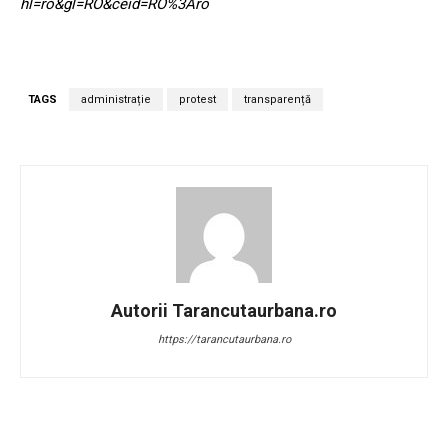
hl=ro&gl=RO&ceid=RO%3Aro
TAGS
administrație
protest
transparență
Autorii Tarancutaurbana.ro
https://tarancutaurbana.ro
Facebook
Twitter
Pinterest
W