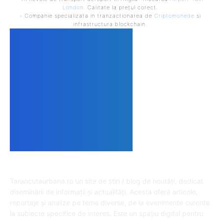
London
. Calitate la prețul corect.
- Companie specializata in tranzactionarea de
Criptomonede
si
infrastructura blockchain.
DESPRE NOI
Tarancutaurbana.ro un site de știri / blog de noutăți, dedicat
diseminării de informații și actualități. Acesta oferă articole,
reportaje și analize pe teme diverse, de la evenimente curente
la subiecte specifice de interes. Este un spațiu digital pentru