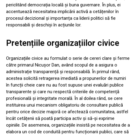
periclitând democrația locală și buna guvernare. În plus, ei
accentuează necesitatea implicării activă a cetățenilor în
procesul decizional și importanța ca liderii politici să fie
responsabili și deschiși în acțiunile lor.
Pretențiile organizațiilor civice
Organizațiile civice au formulat o serie de cereri clare și ferme
către primarul Nicușor Dan, având scopul de a asigura o
administrație transparență și responsabilă. În primul rând,
acestea solicită retragerea imediată a propunerilor de numiri
în funcții cheie care nu au fost supuse unei evaluări publice
transparente și care nu respectă criteriile de competență
profesională și integritate morală. În al doilea rând, se cere
instituirea unui mecanism obligatoriu de consultare publică
pentru orice decizie majoră ce afectează comunitatea, astfel
încât cetățenii să poată participa activ și să-și exprime
opiniile. De asemenea, organizațiile insistă pe necesitatea de a
elabora un cod de conduită pentru funcționarii publici, care să