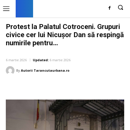
Protest la Palatul Cotroceni. Grupuri
civice cer lui Nicușor Dan să respingă
numirile pentru…
DIVERSE NOUTATI
6 martie 2026
Updated:
6 martie 2026
By
Autorii Tarancutaurbana.ro
Facebook
Twitter
Pinterest
W