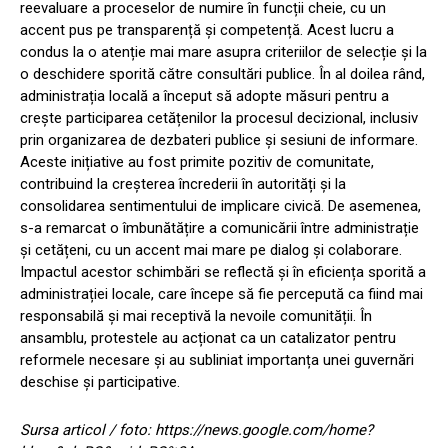
reevaluare a proceselor de numire în funcții cheie, cu un
accent pus pe transparență și competență. Acest lucru a
condus la o atenție mai mare asupra criteriilor de selecție și la
o deschidere sporită către consultări publice. În al doilea rând,
administrația locală a început să adopte măsuri pentru a
crește participarea cetățenilor la procesul decizional, inclusiv
prin organizarea de dezbateri publice și sesiuni de informare.
Aceste inițiative au fost primite pozitiv de comunitate,
contribuind la creșterea încrederii în autorități și la
consolidarea sentimentului de implicare civică. De asemenea,
s-a remarcat o îmbunătățire a comunicării între administrație
și cetățeni, cu un accent mai mare pe dialog și colaborare.
Impactul acestor schimbări se reflectă și în eficiența sporită a
administrației locale, care începe să fie percepută ca fiind mai
responsabilă și mai receptivă la nevoile comunității. În
ansamblu, protestele au acționat ca un catalizator pentru
reformele necesare și au subliniat importanța unei guvernări
deschise și participative.
Sursa articol / foto: https://news.google.com/home?