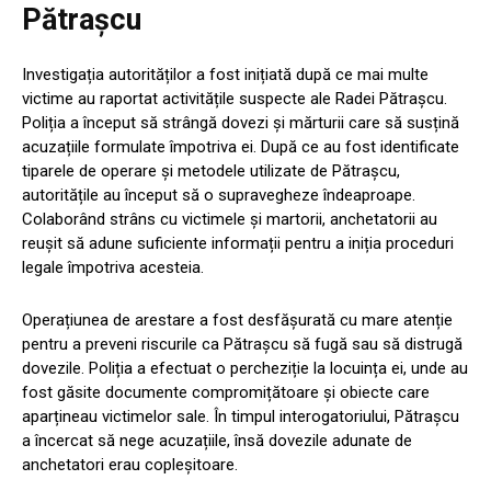
Pătraşcu
Investigația autorităților a fost inițiată după ce mai multe
victime au raportat activitățile suspecte ale Radei Pătraşcu.
Poliția a început să strângă dovezi și mărturii care să susțină
acuzațiile formulate împotriva ei. După ce au fost identificate
tiparele de operare și metodele utilizate de Pătraşcu,
autoritățile au început să o supravegheze îndeaproape.
Colaborând strâns cu victimele și martorii, anchetatorii au
reușit să adune suficiente informații pentru a iniția proceduri
legale împotriva acesteia.
Operațiunea de arestare a fost desfășurată cu mare atenție
pentru a preveni riscurile ca Pătraşcu să fugă sau să distrugă
dovezile. Poliția a efectuat o percheziție la locuința ei, unde au
fost găsite documente compromițătoare și obiecte care
aparțineau victimelor sale. În timpul interogatoriului, Pătraşcu
a încercat să nege acuzațiile, însă dovezile adunate de
anchetatori erau copleșitoare.