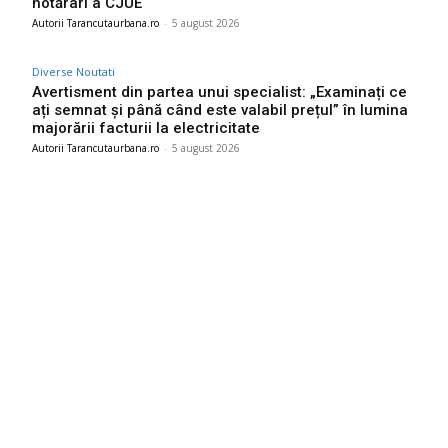
hotărâri a CJUE
Autorii Tarancutaurbana.ro
-
5 august 2026
Diverse Noutati
Avertisment din partea unui specialist: „Examinați ce
ați semnat și până când este valabil prețul” în lumina
majorării facturii la electricitate
Autorii Tarancutaurbana.ro
-
5 august 2026
Ultimele postari:
Infiltrare fără precedent în Europa: o dronă rusească dotată
cu explozibil Semtex a intrat pe aeroportul din Leipzig,
Germania
5 august 2026