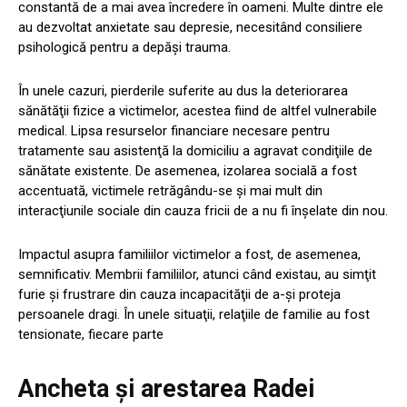
constantă de a mai avea încredere în oameni. Multe dintre ele
au dezvoltat anxietate sau depresie, necesitând consiliere
psihologică pentru a depăşi trauma.
În unele cazuri, pierderile suferite au dus la deteriorarea
sănătăţii fizice a victimelor, acestea fiind de altfel vulnerabile
medical. Lipsa resurselor financiare necesare pentru
tratamente sau asistenţă la domiciliu a agravat condiţiile de
sănătate existente. De asemenea, izolarea socială a fost
accentuată, victimele retrăgându-se şi mai mult din
interacţiunile sociale din cauza fricii de a nu fi înşelate din nou.
Impactul asupra familiilor victimelor a fost, de asemenea,
semnificativ. Membrii familiilor, atunci când existau, au simţit
furie şi frustrare din cauza incapacităţii de a-şi proteja
persoanele dragi. În unele situaţii, relaţiile de familie au fost
tensionate, fiecare parte
Ancheta şi arestarea Radei