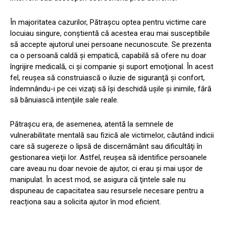
În majoritatea cazurilor, Pătraşcu optea pentru victime care
locuiau singure, conştientă că acestea erau mai susceptibile
să accepte ajutorul unei persoane necunoscute. Se prezenta
ca o persoană caldă şi empatică, capabilă să ofere nu doar
îngrijire medicală, ci şi companie şi suport emoţional. În acest
fel, reuşea să construiască o iluzie de siguranţă şi confort,
îndemnându-i pe cei vizaţi să îşi deschidă uşile şi inimile, fără
să bănuiască intenţiile sale reale.
Pătraşcu era, de asemenea, atentă la semnele de
vulnerabilitate mentală sau fizică ale victimelor, căutând indicii
care să sugereze o lipsă de discernământ sau dificultăţi în
gestionarea vieţii lor. Astfel, reuşea să identifice persoanele
care aveau nu doar nevoie de ajutor, ci erau şi mai uşor de
manipulat. În acest mod, se asigura că ţintele sale nu
dispuneau de capacitatea sau resursele necesare pentru a
reacționa sau a solicita ajutor în mod eficient.