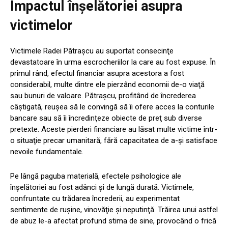
Impactul înşelătoriei asupra
victimelor
Victimele Radei Pătraşcu au suportat consecinţe
devastatoare în urma escrocheriilor la care au fost expuse. În
primul rând, efectul financiar asupra acestora a fost
considerabil, multe dintre ele pierzând economii de-o viaţă
sau bunuri de valoare. Pătraşcu, profitând de încrederea
câştigată, reuşea să le convingă să îi ofere acces la conturile
bancare sau să îi încredinţeze obiecte de preţ sub diverse
pretexte. Aceste pierderi financiare au lăsat multe victime într-
o situaţie precar umanitară, fără capacitatea de a-şi satisface
nevoile fundamentale.
Pe lângă paguba materială, efectele psihologice ale
înşelătoriei au fost adânci şi de lungă durată. Victimele,
confruntate cu trădarea încrederii, au experimentat
sentimente de ruşine, vinovăţie şi neputinţă. Trăirea unui astfel
de abuz le-a afectat profund stima de sine, provocând o frică