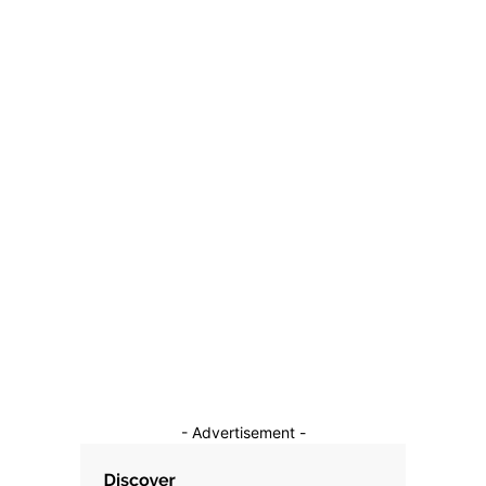
Acord în vechea coaliție guvernamentală referitor la legea
salarizării, după negocieri mediate de președinție.
Principalele prevederi
22 mai 2026
Categorii
Diverse Noutati
1136
Afaceri si Industrii
39
Sanatate / Hobby
18
Auto
16
Constructii
11
Cultura si Entertainment
10
- Advertisement -