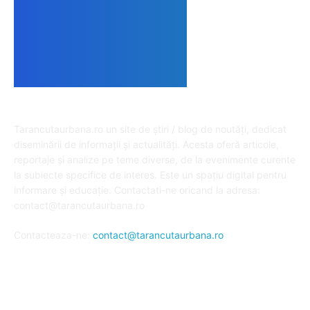
DESPRE NOI
Tarancutaurbana.ro un site de știri / blog de noutăți, dedicat
diseminării de informații și actualități. Acesta oferă articole,
reportaje și analize pe teme diverse, de la evenimente curente
la subiecte specifice de interes. Este un spațiu digital pentru
informare și educație. Contactati-ne oricand la adresa:
contact@tarancutaurbana.ro
Contacteaza-ne:
contact@tarancutaurbana.ro
URMARESTE-NE