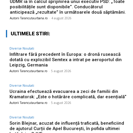
UDMR ia în calcul sprijinirea unui executiv PSD: „Toate
posibilitățile sunt disponibile”. Conducătorul
anticipează „rezultate” în următoarele două săptămâni.
Autorii Tarancutaurbana.ro
-
4 august 2026
ULTIMELE STIRI:
Diverse Noutati
Infiltrare fără precedent în Europa: o dronă rusească
dotată cu explozibil Semtex a intrat pe aeroportul din
Leipzig, Germania
Autorii Tarancutaurbana.ro
-
5 august 2026
Diverse Noutati
Ucraina efectuează evacuarea a zeci de familii din
Kramatorsk: „Este o hotărâre complicată, dar esențială”
Autorii Tarancutaurbana.ro
-
5 august 2026
Diverse Noutati
Sorin Blejnar, acuzat de influență traficată, beneficiind
de ajutorul Curții de Apel București, în pofida ultimei