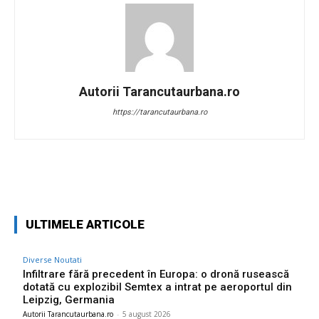
Autorii Tarancutaurbana.ro
https://tarancutaurbana.ro
Facebook
Twitter
Pinterest
W
ULTIMELE ARTICOLE
Diverse Noutati
Infiltrare fără precedent în Europa: o dronă rusească
dotată cu explozibil Semtex a intrat pe aeroportul din
Leipzig, Germania
Autorii Tarancutaurbana.ro
-
5 august 2026