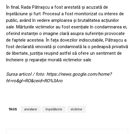
În final, Rada Pătraşcu a fost arestată și acuzată de
înșelăciune și furt. Procesul a fost monitorizat cu interes de
public, având în vedere amploarea și brutalitatea acțiunilor
sale. Mărturiile victimelor au fost esențiale în condamnarea ei,
oferind instanței o imagine clară asupra suferinței provocate
de faptele acesteia. În fața dovezilor indiscutabile, Pătraşcu a
fost declarată vinovată și condamnată la o pedeapsă privativă
de libertate, justiția reușind astfel să ofere un sentiment de
încheiere și reparație morală victimelor sale.
Sursa articol / foto: https://news.google.com/home?
hl=ro&gl=RO&ceid=RO%3Aro
TAGS
arestare
înșelătorie
victime