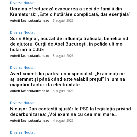
Diverse Noutati
Ucraina efectuează evacuarea a zeci de familii din
Kramatorsk: „Este o hotărâre complicată, dar esențială”
Autorii Tarancutaurbana.ro
-
5 august 2026
Diverse Noutati
Sorin Blejnar, acuzat de influență traficată, beneficiind
de ajutorul Curții de Apel București, în pofida ultimei
hotărâri a CJUE
Autorii Tarancutaurbana.ro
-
5 august 2026
Diverse Noutati
Avertisment din partea unui specialist: „Examinați ce
ați semnat și până când este valabil prețul” în lumina
majorării facturii la electricitate
Autorii Tarancutaurbana.ro
-
5 august 2026
Diverse Noutati
Nicușor Dan contestă ajustările PSD la legislația privind
decarbonizarea: „Voi examina cu cea mai mare…
Autorii Tarancutaurbana.ro
-
4 august 2026
Diverse Noutati