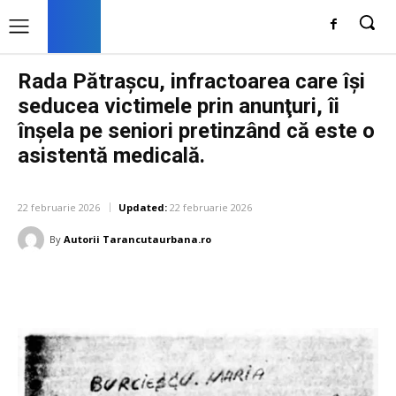
Rada Pătraşcu, infractoarea care îşi
seducea victimele prin anunţuri, îi
înşela pe seniori pretinzând că este o
asistentă medicală.
DIVERSE NOUTATI
22 februarie 2026
Updated:
22 februarie 2026
By
Autorii Tarancutaurbana.ro
Facebook
Twitter
Pinterest
W