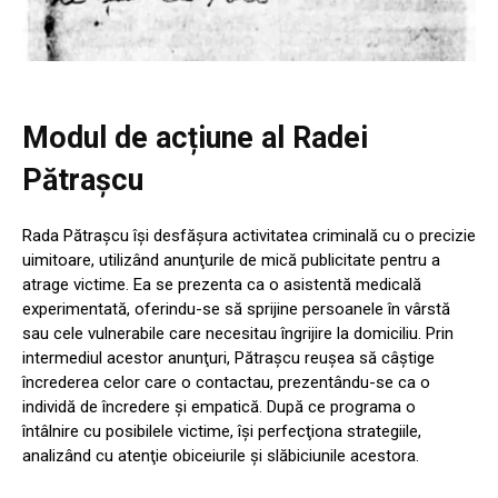
Modul de acțiune al Radei
Pătraşcu
Rada Pătraşcu îşi desfăşura activitatea criminală cu o precizie
uimitoare, utilizând anunţurile de mică publicitate pentru a
atrage victime. Ea se prezenta ca o asistentă medicală
experimentată, oferindu-se să sprijine persoanele în vârstă
sau cele vulnerabile care necesitau îngrijire la domiciliu. Prin
intermediul acestor anunţuri, Pătraşcu reuşea să câştige
încrederea celor care o contactau, prezentându-se ca o
individă de încredere şi empatică. După ce programa o
întâlnire cu posibilele victime, îşi perfecţiona strategiile,
analizând cu atenţie obiceiurile şi slăbiciunile acestora.