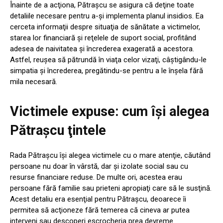
Înainte de a acţiona, Pătraşcu se asigura că deţine toate
detaliile necesare pentru a-şi implementa planul insidios. Ea
cerceta informaţii despre situaţia de sănătate a victimelor,
starea lor financiară şi reţelele de suport social, profitând
adesea de naivitatea şi încrederea exagerată a acestora.
Astfel, reuşea să pătrundă în viaţa celor vizaţi, câştigându-le
simpatia şi încrederea, pregătindu-se pentru a le înşela fără
mila necesară.
Victimele expuse: cum îşi alegea
Pătraşcu ţintele
Rada Pătraşcu îşi alegea victimele cu o mare atenţie, căutând
persoane nu doar în vârstă, dar şi izolate social sau cu
resurse financiare reduse. De multe ori, acestea erau
persoane fără familie sau prieteni apropiaţi care să le susţină.
Acest detaliu era esenţial pentru Pătraşcu, deoarece îi
permitea să acţioneze fără temerea că cineva ar putea
interveni sau descoperi escrocheria prea devreme.