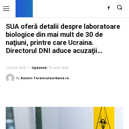
SUA oferă detalii despre laboratoare
biologice din mai mult de 30 de
naţiuni, printre care Ucraina.
Directorul DNI aduce acuzaţii…
DIVERSE NOUTATI
13 iunie 2026
Updated:
13 iunie 2026
By
Autorii Tarancutaurbana.ro
Facebook
Twitter
Pinterest
W