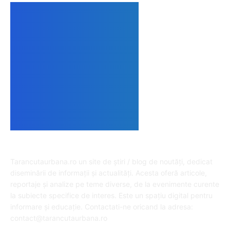
DESPRE NOI
Tarancutaurbana.ro un site de știri / blog de noutăți, dedicat
diseminării de informații și actualități. Acesta oferă articole,
reportaje și analize pe teme diverse, de la evenimente curente
la subiecte specifice de interes. Este un spațiu digital pentru
informare și educație. Contactati-ne oricand la adresa:
contact@tarancutaurbana.ro