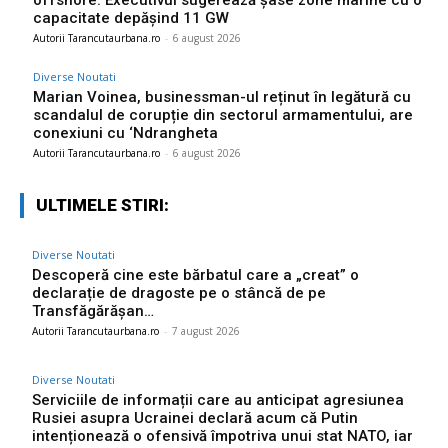
offshore: Executivul sugerează șase zone marine cu o
capacitate depășind 11 GW
Autorii Tarancutaurbana.ro
-
6 august 2026
Diverse Noutati
Marian Voinea, businessman-ul reținut în legătură cu
scandalul de corupție din sectorul armamentului, are
conexiuni cu ‘Ndrangheta
Autorii Tarancutaurbana.ro
-
6 august 2026
ULTIMELE STIRI:
Diverse Noutati
Descoperă cine este bărbatul care a „creat” o
declarație de dragoste pe o stâncă de pe
Transfăgărășan…
Autorii Tarancutaurbana.ro
-
7 august 2026
Diverse Noutati
Serviciile de informații care au anticipat agresiunea
Rusiei asupra Ucrainei declară acum că Putin
intenționează o ofensivă împotriva unui stat NATO, iar