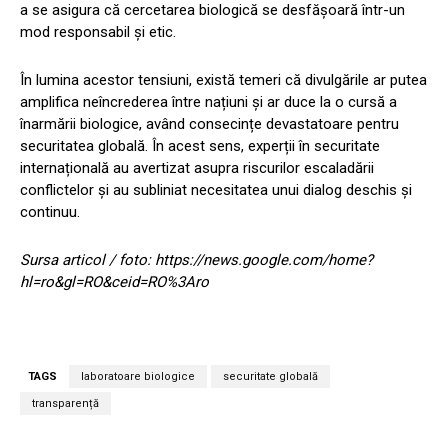
a se asigura că cercetarea biologică se desfășoară într-un
mod responsabil și etic.
În lumina acestor tensiuni, există temeri că divulgările ar putea
amplifica neîncrederea între națiuni și ar duce la o cursă a
înarmării biologice, având consecințe devastatoare pentru
securitatea globală. În acest sens, experții în securitate
internațională au avertizat asupra riscurilor escaladării
conflictelor și au subliniat necesitatea unui dialog deschis și
continuu.
Sursa articol / foto: https://news.google.com/home?
hl=ro&gl=RO&ceid=RO%3Aro
TAGS
laboratoare biologice
securitate globală
transparență