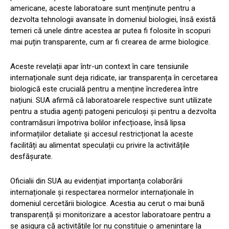
americane, aceste laboratoare sunt menținute pentru a
dezvolta tehnologii avansate în domeniul biologiei, însă există
temeri că unele dintre acestea ar putea fi folosite în scopuri
mai puțin transparente, cum ar fi crearea de arme biologice.
Aceste revelații apar într-un context în care tensiunile
internaționale sunt deja ridicate, iar transparența în cercetarea
biologică este crucială pentru a menține încrederea între
națiuni. SUA afirmă că laboratoarele respective sunt utilizate
pentru a studia agenți patogeni periculoși și pentru a dezvolta
contramăsuri împotriva bolilor infecțioase, însă lipsa
informațiilor detaliate și accesul restricționat la aceste
facilități au alimentat speculații cu privire la activitățile
desfășurate.
Oficialii din SUA au evidențiat importanța colaborării
internaționale și respectarea normelor internaționale în
domeniul cercetării biologice. Acestia au cerut o mai bună
transparență și monitorizare a acestor laboratoare pentru a
se asigura că activitățile lor nu constituie o amenințare la