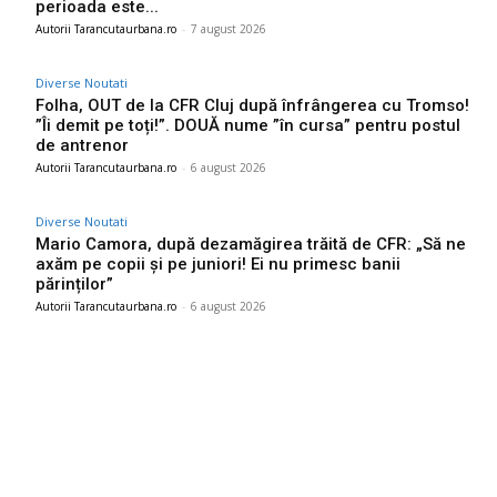
perioada este...
Autorii Tarancutaurbana.ro
-
7 august 2026
Diverse Noutati
Folha, OUT de la CFR Cluj după înfrângerea cu Tromso!
”Îi demit pe toți!”. DOUĂ nume ”în cursa” pentru postul
de antrenor
Autorii Tarancutaurbana.ro
-
6 august 2026
Diverse Noutati
Mario Camora, după dezamăgirea trăită de CFR: „Să ne
axăm pe copii și pe juniori! Ei nu primesc banii
părinților”
Autorii Tarancutaurbana.ro
-
6 august 2026
Ultimele postari: