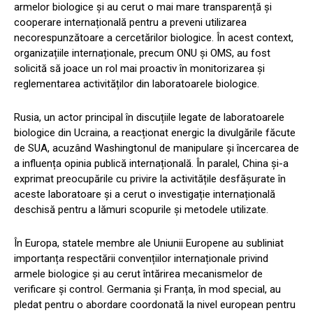
armelor biologice și au cerut o mai mare transparență și
cooperare internațională pentru a preveni utilizarea
necorespunzătoare a cercetărilor biologice. În acest context,
organizațiile internaționale, precum ONU și OMS, au fost
solicită să joace un rol mai proactiv în monitorizarea și
reglementarea activităților din laboratoarele biologice.
Rusia, un actor principal în discuțiile legate de laboratoarele
biologice din Ucraina, a reacționat energic la divulgările făcute
de SUA, acuzând Washingtonul de manipulare și încercarea de
a influența opinia publică internațională. În paralel, China și-a
exprimat preocupările cu privire la activitățile desfășurate în
aceste laboratoare și a cerut o investigație internațională
deschisă pentru a lămuri scopurile și metodele utilizate.
În Europa, statele membre ale Uniunii Europene au subliniat
importanța respectării convențiilor internaționale privind
armele biologice și au cerut întărirea mecanismelor de
verificare și control. Germania și Franța, în mod special, au
pledat pentru o abordare coordonată la nivel european pentru