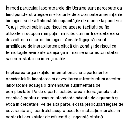
În mod particular, laboratoarele din Ucraina sunt percepute ca
fiind puncte strategice în eforturile de a combate amenințările
biologice și de a îmbunătăți capacitățile de reacție la pandemii.
Totuși, criticii subliniază riscul ca aceste facilități să fie
utilizate în scopuri mai puțin nimicite, cum ar fi cercetarea și
dezvoltarea de arme biologice. Aceste îngrijorări sunt
amplificate de instabilitatea politică din zonă și de riscul ca
tehnologiile avansate să ajungă în mâinile unor actori statali
sau non-statali cu intenții ostile.
Implicarea organizațiilor internaționale și a partenerilor
occidentali în finanțarea și dezvoltarea infrastructurii acestor
laboratoare adaugă o dimensiune suplimentară de
complexitate. Pe de o parte, colaborarea internațională este
esențială pentru a asigura standarde ridicate de siguranță și
etică în cercetare. Pe de altă parte, există preocupări legate de
suveranitate și controlul asupra acestor instalații, mai ales în
contextul acuzațiilor de influență și ingerință străină.