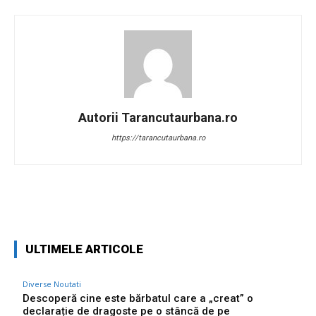
Autorii Tarancutaurbana.ro
https://tarancutaurbana.ro
Facebook
Twitter
Pinterest
W
ULTIMELE ARTICOLE
Diverse Noutati
Descoperă cine este bărbatul care a „creat” o
declarație de dragoste pe o stâncă de pe