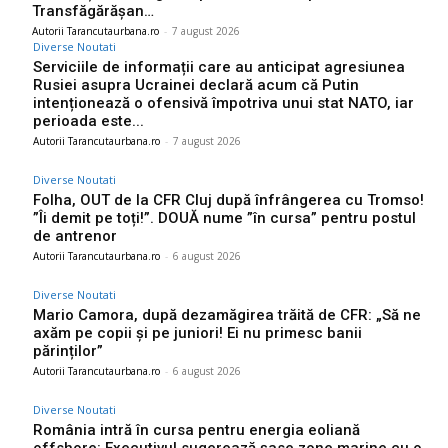
Transfăgărășan…
Autorii Tarancutaurbana.ro
-
7 august 2026
Diverse Noutati
Serviciile de informații care au anticipat agresiunea
Rusiei asupra Ucrainei declară acum că Putin
intenționează o ofensivă împotriva unui stat NATO, iar
perioada este...
Autorii Tarancutaurbana.ro
-
7 august 2026
Diverse Noutati
Folha, OUT de la CFR Cluj după înfrângerea cu Tromso!
”Îi demit pe toți!”. DOUĂ nume ”în cursa” pentru postul
de antrenor
Autorii Tarancutaurbana.ro
-
6 august 2026
Diverse Noutati
Mario Camora, după dezamăgirea trăită de CFR: „Să ne
axăm pe copii și pe juniori! Ei nu primesc banii
părinților”
Autorii Tarancutaurbana.ro
-
6 august 2026
Diverse Noutati
România intră în cursa pentru energia eoliană