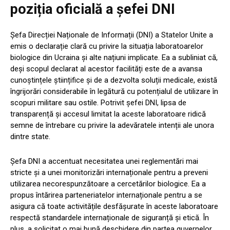
poziția oficială a șefei DNI
Șefa Direcției Naționale de Informații (DNI) a Statelor Unite a
emis o declarație clară cu privire la situația laboratoarelor
biologice din Ucraina și alte națiuni implicate. Ea a subliniat că,
deși scopul declarat al acestor facilități este de a avansa
cunoștințele științifice și de a dezvolta soluții medicale, există
îngrijorări considerabile în legătură cu potențialul de utilizare în
scopuri militare sau ostile. Potrivit șefei DNI, lipsa de
transparență și accesul limitat la aceste laboratoare ridică
semne de întrebare cu privire la adevăratele intenții ale unora
dintre state.
Șefa DNI a accentuat necesitatea unei reglementări mai
stricte și a unei monitorizări internaționale pentru a preveni
utilizarea necorespunzătoare a cercetărilor biologice. Ea a
propus întărirea parteneriatelor internaționale pentru a se
asigura că toate activitățile desfășurate în aceste laboratoare
respectă standardele internaționale de siguranță și etică. În
plus, a solicitat o mai bună deschidere din partea guvernelor