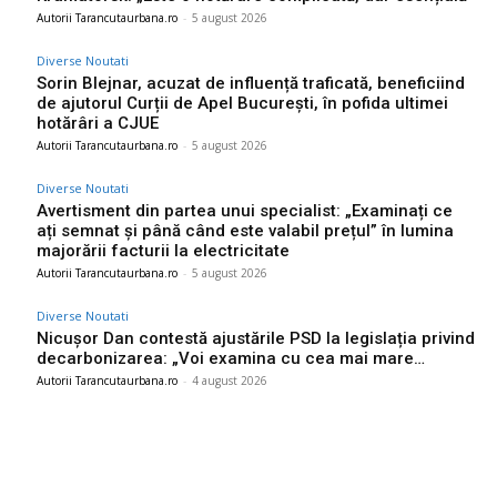
Autorii Tarancutaurbana.ro
-
5 august 2026
Diverse Noutati
Sorin Blejnar, acuzat de influență traficată, beneficiind
de ajutorul Curții de Apel București, în pofida ultimei
hotărâri a CJUE
Autorii Tarancutaurbana.ro
-
5 august 2026
Diverse Noutati
Avertisment din partea unui specialist: „Examinați ce
ați semnat și până când este valabil prețul” în lumina
majorării facturii la electricitate
Autorii Tarancutaurbana.ro
-
5 august 2026
Diverse Noutati
Nicușor Dan contestă ajustările PSD la legislația privind
decarbonizarea: „Voi examina cu cea mai mare…
Autorii Tarancutaurbana.ro
-
4 august 2026