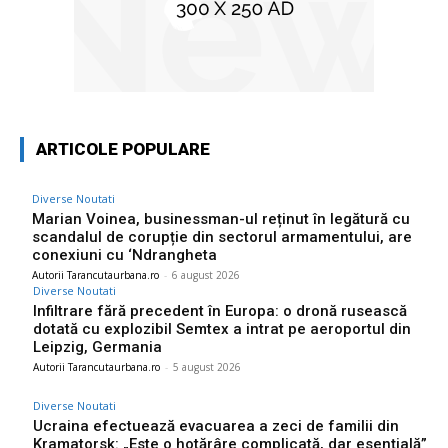
ARTICOLE POPULARE
Diverse Noutati
Marian Voinea, businessman-ul reținut în legătură cu
scandalul de corupție din sectorul armamentului, are
conexiuni cu ‘Ndrangheta
Autorii Tarancutaurbana.ro
-
6 august 2026
Diverse Noutati
Infiltrare fără precedent în Europa: o dronă rusească
dotată cu explozibil Semtex a intrat pe aeroportul din
Leipzig, Germania
Autorii Tarancutaurbana.ro
-
5 august 2026
Diverse Noutati
Ucraina efectuează evacuarea a zeci de familii din
Kramatorsk: „Este o hotărâre complicată, dar esențială”