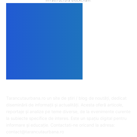
infrastructura blockchain.
DESPRE NOI
Tarancutaurbana.ro un site de știri / blog de noutăți, dedicat
diseminării de informații și actualități. Acesta oferă articole,
reportaje și analize pe teme diverse, de la evenimente curente
la subiecte specifice de interes. Este un spațiu digital pentru
informare și educație. Contactati-ne oricand la adresa:
contact@tarancutaurbana.ro