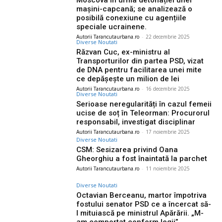
Moscova în urma detonației unei
mașini-capcană; se analizează o
posibilă conexiune cu agențiile
speciale ucrainene.
Autorii Tarancutaurbana.ro
-
22 decembrie 2025
Diverse Noutati
Răzvan Cuc, ex-ministru al
Transporturilor din partea PSD, vizat
de DNA pentru facilitarea unei mite
ce depășește un milion de lei
Autorii Tarancutaurbana.ro
-
16 decembrie 2025
Diverse Noutati
Serioase neregularități în cazul femeii
ucise de soț în Teleorman: Procurorul
responsabil, investigat disciplinar
Autorii Tarancutaurbana.ro
-
17 noiembrie 2025
Diverse Noutati
CSM: Sesizarea privind Oana
Gheorghiu a fost înaintată la parchet
Autorii Tarancutaurbana.ro
-
11 noiembrie 2025
Diverse Noutati
Octavian Berceanu, martor împotriva
fostului senator PSD ce a încercat să-
l mituiască pe ministrul Apărării. „M-
am comportat conform legii”