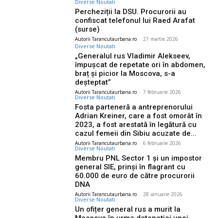
Diverse Noutati
Percheziții la DSU. Procurorii au
confiscat telefonul lui Raed Arafat
(surse)
Autorii Tarancutaurbana.ro
-
27 martie 2026
Diverse Noutati
„Generalul rus Vladimir Alekseev,
împușcat de repetate ori în abdomen,
braț și picior la Moscova, s-a
deșteptat”
Autorii Tarancutaurbana.ro
-
7 februarie 2026
Diverse Noutati
Fosta parteneră a antreprenorului
Adrian Kreiner, care a fost omorât în
2023, a fost arestată în legătură cu
cazul femeii din Sibiu acuzate de...
Autorii Tarancutaurbana.ro
-
6 februarie 2026
Diverse Noutati
Membru PNL Sector 1 și un impostor
general SIE, prinși în flagrant cu
60.000 de euro de către procurorii
DNA
Autorii Tarancutaurbana.ro
-
28 ianuarie 2026
Diverse Noutati
Un ofițer general rus a murit la