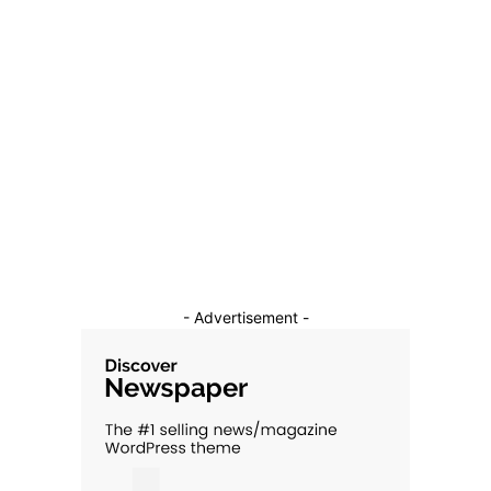
Diverse Noutati
1137
Afaceri si Industrii
39
Sanatate / Hobby
18
Auto
16
Constructii
11
Cultura si Entertainment
10
- Advertisement -