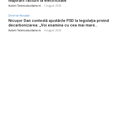
majorării facturii la electricitate
Autorii Tarancutaurbana.ro
-
5 august 2026
Diverse Noutati
Nicușor Dan contestă ajustările PSD la legislația privind
decarbonizarea: „Voi examina cu cea mai mare…
Autorii Tarancutaurbana.ro
-
4 august 2026
Ultimele postari:
Marian Voinea, businessman-ul reținut în legătură cu
scandalul de corupție din sectorul armamentului, are
conexiuni cu ‘Ndrangheta
6 august 2026
Infiltrare fără precedent în Europa: o dronă rusească dotată
cu explozibil Semtex a intrat pe aeroportul din Leipzig,