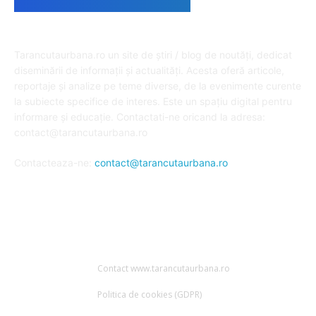
DESPRE NOI
Tarancutaurbana.ro un site de știri / blog de noutăți, dedicat
diseminării de informații și actualități. Acesta oferă articole,
reportaje și analize pe teme diverse, de la evenimente curente
la subiecte specifice de interes. Este un spațiu digital pentru
informare și educație. Contactati-ne oricand la adresa:
contact@tarancutaurbana.ro
Contacteaza-ne:
contact@tarancutaurbana.ro
URMARESTE-NE
Contact www.tarancutaurbana.ro
Politica de cookies (GDPR)