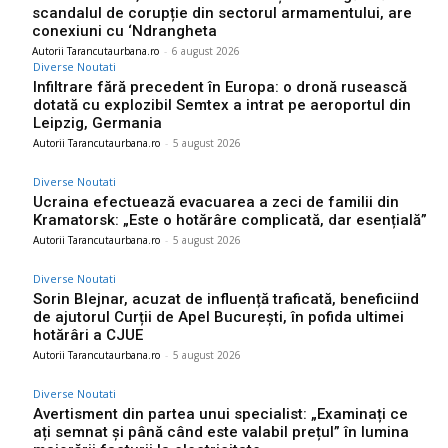
scandalul de corupție din sectorul armamentului, are
conexiuni cu ‘Ndrangheta
Autorii Tarancutaurbana.ro
-
6 august 2026
Diverse Noutati
Infiltrare fără precedent în Europa: o dronă rusească
dotată cu explozibil Semtex a intrat pe aeroportul din
Leipzig, Germania
Autorii Tarancutaurbana.ro
-
5 august 2026
Diverse Noutati
Ucraina efectuează evacuarea a zeci de familii din
Kramatorsk: „Este o hotărâre complicată, dar esențială”
Autorii Tarancutaurbana.ro
-
5 august 2026
Diverse Noutati
Sorin Blejnar, acuzat de influență traficată, beneficiind
de ajutorul Curții de Apel București, în pofida ultimei
hotărâri a CJUE
Autorii Tarancutaurbana.ro
-
5 august 2026
Diverse Noutati
Avertisment din partea unui specialist: „Examinați ce
ați semnat și până când este valabil prețul” în lumina