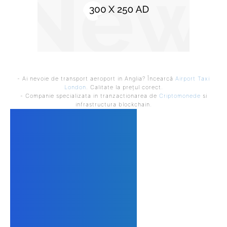
- Ai nevoie de transport aeroport in Anglia? Încearcă
Airport Taxi
London
. Calitate la prețul corect.
- Companie specializata in tranzactionarea de
Criptomonede
si
infrastructura blockchain.