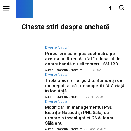
Citeste stiri despre
anchetă
Diverse Noutati
Procurorii au impus sechestru pe
averea lui Raed Arafat în dosarul de
contrabandă cu elicopterul SMURD
Autorii Tarancutaurbana.ro
-
9 iulie 2026
Diverse Noutati
Triplă omor în Târgu Jiu: Bunica și cei
doi nepoți ai săi, descoperiți fără viață
în locuință…
Autorii Tarancutaurbana.ro
-
27 mai 2026
Diverse Noutati
Modificări în managementul PSD
Bistrița-Năsăud și PNL Sălaj ca
urmare a investigației DNA. Iancu-
Sălăjanu…
Autorii Tarancutaurbana.ro
-
23 aprilie 2026