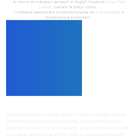
- Ai nevoie de transport aeroport in Anglia? Încearcă
Airport Taxi
London
. Calitate la prețul corect.
- Companie specializata in tranzactionarea de
Criptomonede
si
infrastructura blockchain.
DESPRE NOI
Tarancutaurbana.ro un site de știri / blog de noutăți, dedicat
diseminării de informații și actualități. Acesta oferă articole,
reportaje și analize pe teme diverse, de la evenimente curente
la subiecte specifice de interes. Este un spațiu digital pentru