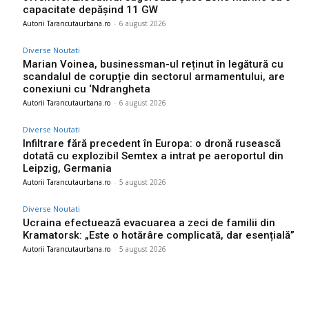
capacitate depășind 11 GW
Autorii Tarancutaurbana.ro
-
6 august 2026
Diverse Noutati
Marian Voinea, businessman-ul reținut în legătură cu
scandalul de corupție din sectorul armamentului, are
conexiuni cu ‘Ndrangheta
Autorii Tarancutaurbana.ro
-
6 august 2026
Diverse Noutati
Infiltrare fără precedent în Europa: o dronă rusească
dotată cu explozibil Semtex a intrat pe aeroportul din
Leipzig, Germania
Autorii Tarancutaurbana.ro
-
5 august 2026
Diverse Noutati
Ucraina efectuează evacuarea a zeci de familii din
Kramatorsk: „Este o hotărâre complicată, dar esențială”
Autorii Tarancutaurbana.ro
-
5 august 2026