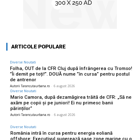
ARTICOLE POPULARE
Diverse Noutati
Folha, OUT de la CFR Cluj după înfrângerea cu Tromso!
”Îi demit pe toți!”. DOUĂ nume ”în cursa” pentru postul
de antrenor
Autorii Tarancutaurbana.ro
-
6 august 2026
Diverse Noutati
Mario Camora, după dezamăgirea trăită de CFR: „Să ne
axăm pe copii și pe juniori! Ei nu primesc banii
părinților”
Autorii Tarancutaurbana.ro
-
6 august 2026
Diverse Noutati
România intră în cursa pentru energia eoliană
offshore: Executivul sugerează șase zone marine cu o