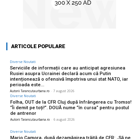
ARTICOLE POPULARE
Diverse Noutati
Serviciile de informații care au anticipat agresiunea
Rusiei asupra Ucrainei declară acum că Putin
intenționează o ofensivă împotriva unui stat NATO, iar
perioada este...
Autorii Tarancutaurbana.ro
-
7 august 2026
Diverse Noutati
Folha, OUT de la CFR Cluj după înfrângerea cu Tromso!
”Îi demit pe toți!”. DOUĂ nume ”în cursa” pentru postul
de antrenor
Autorii Tarancutaurbana.ro
-
6 august 2026
Diverse Noutati
Mario Camora, după dezamăgirea trăită de CFR: „Să ne