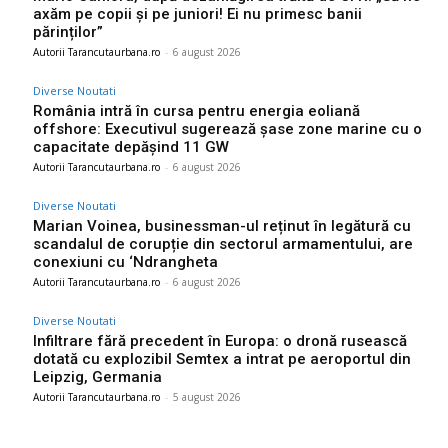
axăm pe copii și pe juniori! Ei nu primesc banii
părinților”
Autorii Tarancutaurbana.ro
-
6 august 2026
Diverse Noutati
România intră în cursa pentru energia eoliană
offshore: Executivul sugerează șase zone marine cu o
capacitate depășind 11 GW
Autorii Tarancutaurbana.ro
-
6 august 2026
Diverse Noutati
Marian Voinea, businessman-ul reținut în legătură cu
scandalul de corupție din sectorul armamentului, are
conexiuni cu ‘Ndrangheta
Autorii Tarancutaurbana.ro
-
6 august 2026
Diverse Noutati
Infiltrare fără precedent în Europa: o dronă rusească
dotată cu explozibil Semtex a intrat pe aeroportul din
Leipzig, Germania
Autorii Tarancutaurbana.ro
-
5 august 2026