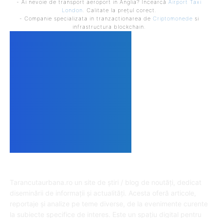
- Ai nevoie de transport aeroport in Anglia? Încearcă
Airport Taxi
London
. Calitate la prețul corect.
- Companie specializata in tranzactionarea de
Criptomonede
si
infrastructura blockchain.
DESPRE NOI
Tarancutaurbana.ro un site de știri / blog de noutăți, dedicat
diseminării de informații și actualități. Acesta oferă articole,
reportaje și analize pe teme diverse, de la evenimente curente
la subiecte specifice de interes. Este un spațiu digital pentru