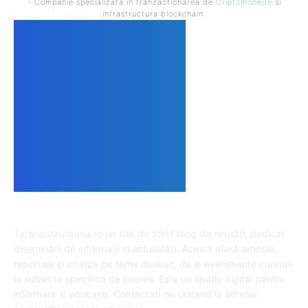
- Companie specializata in tranzactionarea de
Criptomonede
si
infrastructura blockchain.
DESPRE NOI
Tarancutaurbana.ro un site de știri / blog de noutăți, dedicat
diseminării de informații și actualități. Acesta oferă articole,
reportaje și analize pe teme diverse, de la evenimente curente
la subiecte specifice de interes. Este un spațiu digital pentru
informare și educație. Contactati-ne oricand la adresa: