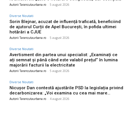
Autorii Tarancutaurbana.ro
-
5 august 2026
Diverse Noutati
Sorin Blejnar, acuzat de influență traficată, beneficiind
de ajutorul Curții de Apel București, în pofida ultimei
hotărâri a CJUE
Autorii Tarancutaurbana.ro
-
5 august 2026
Diverse Noutati
Avertisment din partea unui specialist: „Examinați ce
ați semnat și până când este valabil prețul” în lumina
majorării facturii la electricitate
Autorii Tarancutaurbana.ro
-
5 august 2026
Diverse Noutati
Nicușor Dan contestă ajustările PSD la legislația privind
decarbonizarea: „Voi examina cu cea mai mare…
Autorii Tarancutaurbana.ro
-
4 august 2026