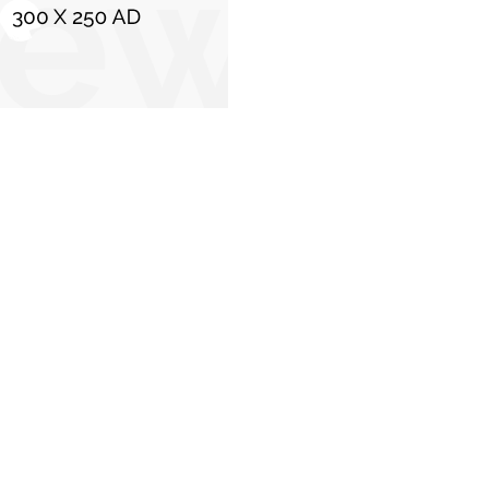
C
Stiri populare
u
Ilie Bolojan reacționează la acuzațiile aduse
lui Radu Marinescu: „Plagiatul reprezintă o
formă de hoție”. Circumstanțele în care
ministrul Justiției își va pierde postul
13 ianuarie 2026
Argentina – Elveția 1-1, ACUM, digisport.ro, în
sferturile de finală ale Cupei Mondiale 2026.