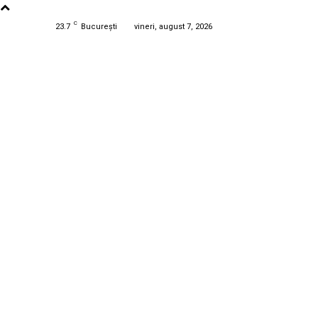
C
23.7
București
vineri, august 7, 2026