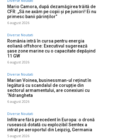
Diverse Noutati
Mario Camora, după dezamăgirea trăită de
CFR: „Să ne axăm pe copii și pe juniori! Ei nu
primesc banii părinților”
6 august 2026
Diverse Noutati
România intră în cursa pentru energia
eoliană offshore: Executivul sugerează
șase zone marine cu o capacitate depășind
11 GW
6 august 2026
Diverse Noutati
Marian Voinea, businessman-ul reținut în
legătură cu scandalul de corupție din
sectorul armamentului, are conexiuni cu
‘Ndrangheta
6 august 2026
Diverse Noutati
Infiltrare fără precedent în Europa: o dronă
rusească dotată cu explozibil Semtex a
intrat pe aeroportul din Leipzig, Germania
5 august 2026