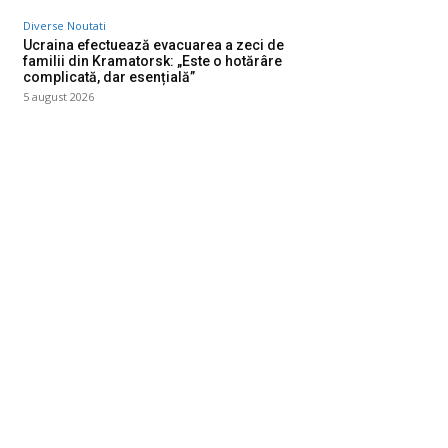
Diverse Noutati
Ucraina efectuează evacuarea a zeci de
familii din Kramatorsk: „Este o hotărâre
complicată, dar esențială”
5 august 2026
ategorii
Diverse Noutati
1140
Afaceri si Industrii
39
Sanatate / Hobby
18
Auto
16
Constructii
11
Cultura si Entertainment
10