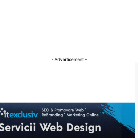
Cartonaș ROȘU pentru Embolo.
12 iulie 2026
ă
Gigi Becali a obținut reacția lui Mirel Rădoi: „De
cine ți-e mai intensă rușinea?!”
20 aprilie 2026
- Advertisement -