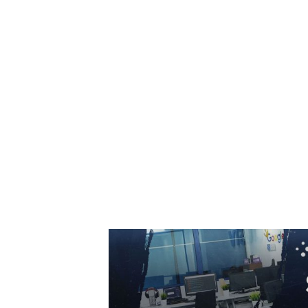
6 august 2026
România intră în cursa pentru energia eolian
offshore: Executivul sugerează șase zone
marine cu o capacitate depășind 11 GW
6 august 2026