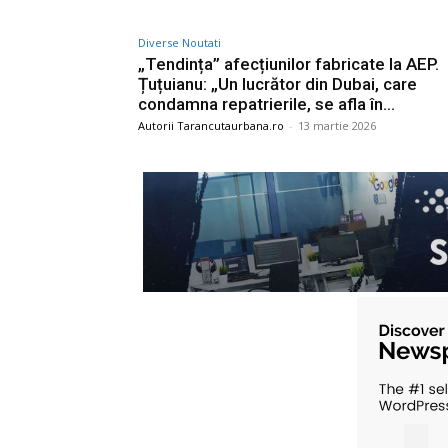
Diverse Noutati
„Tendința” afecțiunilor fabricate la AEP.
Țuțuianu: „Un lucrător din Dubai, care
condamna repatrierile, se afla în…
Autorii Tarancutaurbana.ro
-
13 martie 2026