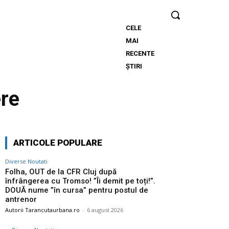
CELE
Folha, OUT
MAI
de la CFR
RECENTE
Cluj după
ȘTIRI
înfrângerea
cu Tromso!
ere
”Îi demit pe
toți!”.
DOUĂ
nume ”în
ARTICOLE POPULARE
cursa”
pentru
Diverse Noutati
postul de
Folha, OUT de la CFR Cluj după
înfrângerea cu Tromso! ”Îi demit pe toți!”.
antrenor
DOUĂ nume ”în cursa” pentru postul de
antrenor
Autorii Tarancutaurbana.ro
-
6 august 2026