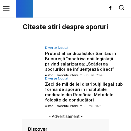
Citeste stiri despre
sporuri
Diverse Noutati
Protest al sindicaliștilor Sanitas în
București împotriva noii legislații
privind salarizarea: „Scăderea
sporurilor ne influențează direct”
Autorii Tarancutaurbana.ro
-
28 mai 2026
Diverse Noutati
Zeci de mii de lei distribuiți ilegal sub
formă de sporuri în instituțiile
medicale din România: Metodele
folosite de conducători
Autorii Tarancutaurbana.ro
-
1 mai 2026
- Advertisement -