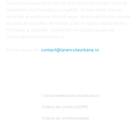
Tarancutaurbana.ro un site de știri / blog de noutăți, dedicat
diseminării de informații și actualități. Acesta oferă articole,
reportaje și analize pe teme diverse, de la evenimente curente
la subiecte specifice de interes. Este un spațiu digital pentru
informare și educație. Contactati-ne oricand la adresa:
contact@tarancutaurbana.ro
Contacteaza-ne:
contact@tarancutaurbana.ro
URMARESTE-NE
Contact www.tarancutaurbana.ro
Politica de cookies (GDPR)
Politică de confidențialitate