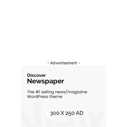
Sanatate / Hobby
18
Auto
16
Constructii
11
Cultura si Entertainment
10
- Advertisement -