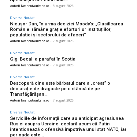
Autorii Tarancutaurbana.ro
-
8 august 2026
Diverse Noutati
Nicușor Dan, în urma deciziei Moody’s: „Clasificarea
României rămâne grație eforturilor instituțiilor,
populației și sectorului de afaceri”
Autorii Tarancutaurbana.ro
-
7 august 2026
Diverse Noutati
Gigi Becali a parafat în Scoția
Autorii Tarancutaurbana.ro
-
7 august 2026
Diverse Noutati
Descoperă cine este bărbatul care a „creat” o
declarație de dragoste pe o stâncă de pe
Transfăgărășan…
Autorii Tarancutaurbana.ro
-
7 august 2026
Diverse Noutati
Serviciile de informații care au anticipat agresiunea
Rusiei asupra Ucrainei declară acum că Putin
intenționează o ofensivă împotriva unui stat NATO, iar
perioada este...