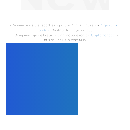
- Ai nevoie de transport aeroport in Anglia? Încearcă
Airport Taxi
London
. Calitate la prețul corect.
- Companie specializata in tranzactionarea de
Criptomonede
si
infrastructura blockchain.
DESPRE NOI