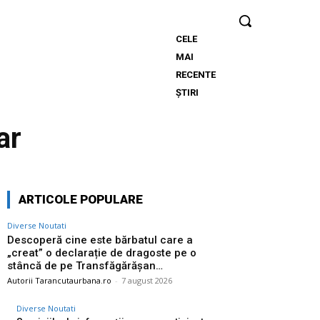
CELE
Descoperă cine
MAI
este bărbatul
RECENTE
care a „creat” o
ȘTIRI
declarație de
dragoste pe o
ar
stâncă de pe
Transfăgărășan…
ARTICOLE POPULARE
Diverse Noutati
Descoperă cine este bărbatul care a
„creat” o declarație de dragoste pe o
stâncă de pe Transfăgărășan…
Autorii Tarancutaurbana.ro
-
7 august 2026
Diverse Noutati