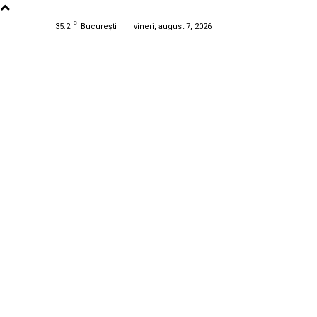
C
35.2
București
vineri, august 7, 2026