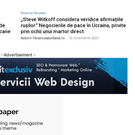
Diverse Noutati
„Steve Witkoff considera veridice afirmațiile
 de
rușilor.” Negocierile de pace în Ucraina, privite
icane
prin ochii unui martor direct
Autorii Tarancutaurbana.ro
-
12 noiembrie 2025
- Advertisement -