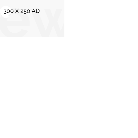
C
Stiri populare
De ce cei care îl susțin pe Donald Trump cred
că acest aranjament reprezintă cea mai bună
oportunitate pentru pace. „Ucrainenii vor fi
nevoiți...
22 noiembrie 2025
Olimpiea Crețeanu: magistratul cu titlu de