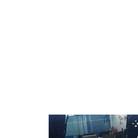
acum că Putin intenționează o ofensivă
împotriva unui stat NATO, iar perioada este...
7 august 2026
Folha, OUT de la CFR Cluj după înfrângerea c
Tromso! ”Îi demit pe toți!”. DOUĂ nume ”în
cursa” pentru postul de antrenor
6 august 2026