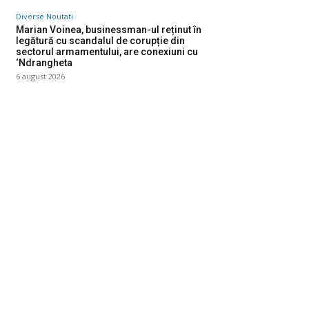
Diverse Noutati
Marian Voinea, businessman-ul reținut în
legătură cu scandalul de corupție din
sectorul armamentului, are conexiuni cu
‘Ndrangheta
6 august 2026
ategorii
Diverse Noutati
1142
Afaceri si Industrii
39
Sanatate / Hobby
18
Auto
16
Constructii
11