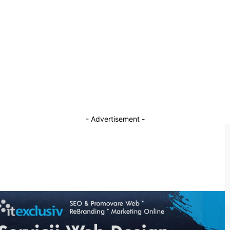
doctor la Academia de Poliție apt să oprească
CCR și pensiile speciale
15 ianuarie 2026
u
Regimul de la Teheran amenință cu execuția
protestatarilor din Iran. Comunicațiile sunt
într-un blackout de mai bine de 24 de ore.
9 ianuarie 2026
- Advertisement -