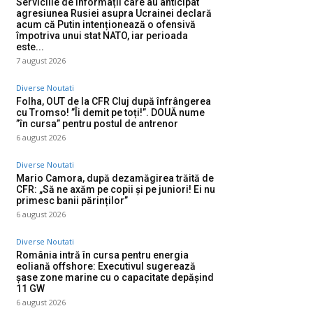
Serviciile de informații care au anticipat
agresiunea Rusiei asupra Ucrainei declară
acum că Putin intenționează o ofensivă
împotriva unui stat NATO, iar perioada
este...
7 august 2026
Diverse Noutati
Folha, OUT de la CFR Cluj după înfrângerea
cu Tromso! ”Îi demit pe toți!”. DOUĂ nume
”în cursa” pentru postul de antrenor
6 august 2026
Diverse Noutati
Mario Camora, după dezamăgirea trăită de
CFR: „Să ne axăm pe copii și pe juniori! Ei nu
primesc banii părinților”
6 august 2026
Diverse Noutati
România intră în cursa pentru energia
eoliană offshore: Executivul sugerează
șase zone marine cu o capacitate depășind
11 GW
6 august 2026