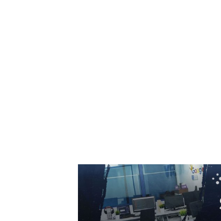
eforturilor instituțiilor, populației și sectorulu
de afaceri”
7 august 2026
Gigi Becali a parafat în Scoția
7 august 2026