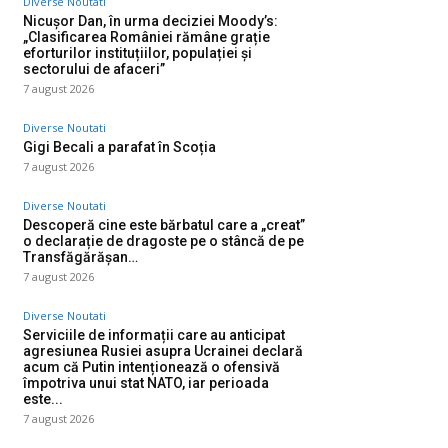
Diverse Noutati
Nicușor Dan, în urma deciziei Moody’s:
„Clasificarea României rămâne grație
eforturilor instituțiilor, populației și
sectorului de afaceri”
7 august 2026
Diverse Noutati
Gigi Becali a parafat în Scoția
7 august 2026
Diverse Noutati
Descoperă cine este bărbatul care a „creat”
o declarație de dragoste pe o stâncă de pe
Transfăgărășan…
7 august 2026
Diverse Noutati
Serviciile de informații care au anticipat
agresiunea Rusiei asupra Ucrainei declară
acum că Putin intenționează o ofensivă
împotriva unui stat NATO, iar perioada
este...
7 august 2026