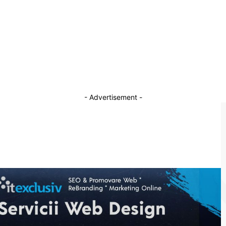
i
Ce activități fizice te fac mai puternic mental?
13 mai 2025
- Advertisement -