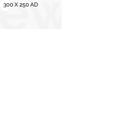
C
Stiri populare
Fostul analist CIA: „Sunt absolut sigur că Putin
a aprobat utilizarea dronelor rusești…”
30 mai 2026
Agostino Barelli – Arhitectul care a adus
barocul italian în Bavaria
13 mai 2025