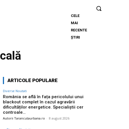
CELE
România se
MAI
află în fața
RECENTE
pericolului
ȘTIRI
unui
blackout
ocală
complet în
cazul
agravării
dificultăților
ARTICOLE POPULARE
energetice.
Specialiștii
Diverse Noutati
cer
România se află în fața pericolului unui
blackout complet în cazul agravării
controale…
dificultăților energetice. Specialiștii cer
controale…
Autorii Tarancutaurbana.ro
-
8 august 2026