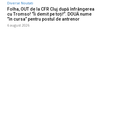
Diverse Noutati
Folha, OUT de la CFR Cluj după înfrângerea
cu Tromso! ”Îi demit pe toți!”. DOUĂ nume
”în cursa” pentru postul de antrenor
6 august 2026
ategorii
Diverse Noutati
1145
Afaceri si Industrii
39
Sanatate / Hobby
18
Auto
16
Constructii
11
Cultura si Entertainment
10