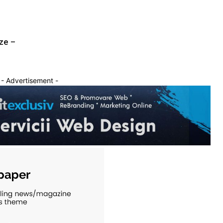
eze –
- Advertisement -