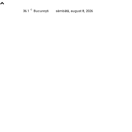
C
36.1
București
sâmbătă, august 8, 2026