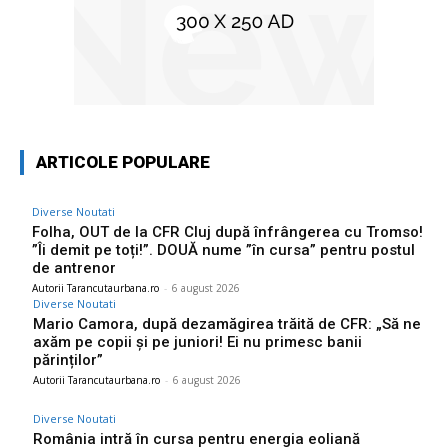
ARTICOLE POPULARE
Diverse Noutati
Folha, OUT de la CFR Cluj după înfrângerea cu Tromso!
”Îi demit pe toți!”. DOUĂ nume ”în cursa” pentru postul
de antrenor
Autorii Tarancutaurbana.ro
-
6 august 2026
Diverse Noutati
Mario Camora, după dezamăgirea trăită de CFR: „Să ne
axăm pe copii și pe juniori! Ei nu primesc banii
părinților”
Autorii Tarancutaurbana.ro
-
6 august 2026
Diverse Noutati
România intră în cursa pentru energia eoliană