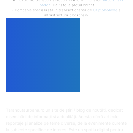
- Ai nevoie de transport aeroport in Anglia? Încearcă
Airport Taxi
London
. Calitate la prețul corect.
- Companie specializata in tranzactionarea de
Criptomonede
si
infrastructura blockchain.
DESPRE NOI
Tarancutaurbana.ro un site de știri / blog de noutăți, dedicat
diseminării de informații și actualități. Acesta oferă articole,
reportaje și analize pe teme diverse, de la evenimente curente
la subiecte specifice de interes. Este un spațiu digital pentru