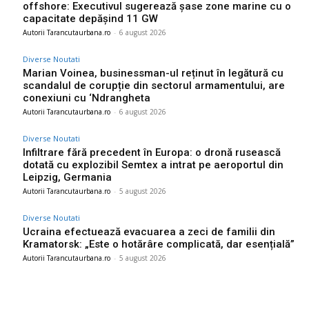
offshore: Executivul sugerează șase zone marine cu o
capacitate depășind 11 GW
Autorii Tarancutaurbana.ro
-
6 august 2026
Diverse Noutati
Marian Voinea, businessman-ul reținut în legătură cu
scandalul de corupție din sectorul armamentului, are
conexiuni cu ‘Ndrangheta
Autorii Tarancutaurbana.ro
-
6 august 2026
Diverse Noutati
Infiltrare fără precedent în Europa: o dronă rusească
dotată cu explozibil Semtex a intrat pe aeroportul din
Leipzig, Germania
Autorii Tarancutaurbana.ro
-
5 august 2026
Diverse Noutati
Ucraina efectuează evacuarea a zeci de familii din
Kramatorsk: „Este o hotărâre complicată, dar esențială”
Autorii Tarancutaurbana.ro
-
5 august 2026